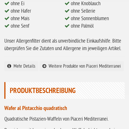
ohne Ei
ohne Knoblauch
ohne Zuckerzusatz
ohne Hafer
ohne Sellerie
ohne Reis
ohne Mais
ohne Sonnenblumen
ohne Senf
ohne Palmöl
ohne Mais
ohne Senf
Unser Allergenfilter dient als unverbindliche Einkaufshilfe. Bitte
ohne Sesam
überprüfen Sie die Zutaten und Allergene im jeweiligen Artikel.
ohne Lupinen
Mehr Details
Weitere Produkte von Piaceri Mediterranei
ohne Guarkernmehl
ohne Buchweizen
ohne Vanille
PRODUKTBESCHREIBUNG
ohne Knoblauch
Wafer al Pistacchio quadratisch
ohne Sellerie
Quadratische Pistazien-Waffeln von Piaceri Mediterranei.
glutenfrei