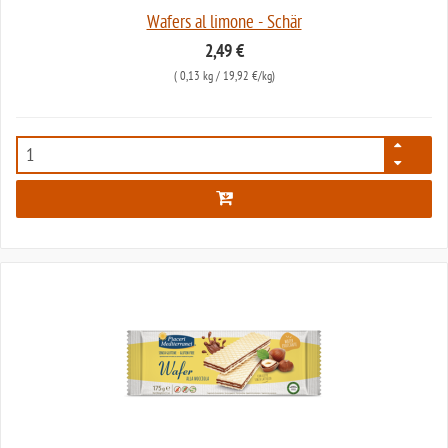
Wafers al limone - Schär
2,49 €
(
0,13 kg
/ 19,92 €/kg)
2330