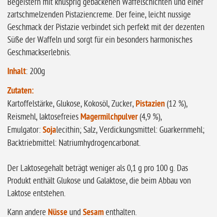
Begeistern mit knusprig gebackenen Waffelschichten und einer
ohne
Sonnenblumen
zartschmelzenden Pistaziencreme. Der feine, leicht nussige
Geschmack der Pistazie verbindet sich perfekt mit der dezenten
ohne Palmöl
Süße der Waffeln und sorgt für ein besonders harmonisches
Geschmackserlebnis.
Inhalt
: 200g
Zutaten:
Kartoffelstärke, Glukose, Kokosöl, Zucker,
Pistazien
(12 %),
Reismehl, laktosefreies
Magermilchpulver
(4,9 %),
Emulgator:
Soja
lecithin; Salz, Verdickungsmittel: Guarkernmehl;
Backtriebmittel: Natriumhydrogencarbonat.
Der Laktosegehalt beträgt weniger als 0,1 g pro 100 g. Das
Produkt enthält Glukose und Galaktose, die beim Abbau von
Laktose entstehen.
Kann andere
Nüsse
und
Sesam
enthalten.