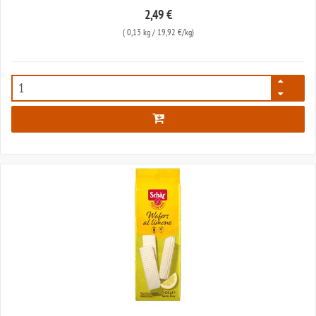
2,49 €
(
0,13 kg
/ 19,92 €/kg)
85