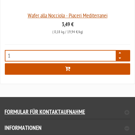
Wafer alla Nocciola - Piaceri Mediterranei
3,49 €
(
0,18 kg
/ 19,94 €/kg)
7767
FORMULAR FÜR KONTAKTAUFNAHME
INFORMATIONEN