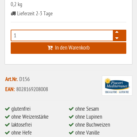
ohne Weizenstärke
0,2 kg
laktosefrei
Lieferzeit 2-3 Tage
ohne Hefe
ohne Ei
ohne Soja
In den Warenkorb
ohne Haselnüsse
Bio
vegan
Art.Nr.
D156
ohne Erdnüsse
EAN:
8028169208008
eiweißarm / PKU
glutenfrei
ohne Sesam
ohne Mandeln
ohne Weizenstärke
ohne Lupinen
ohne Milch
laktosefrei
ohne Buchweizen
ohne Hafer
ohne Hefe
ohne Vanille