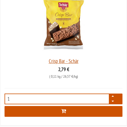
Crisp Bar - Schär
2,79 €
(
0,11 kg
/ 26,57 €/kg)
3224