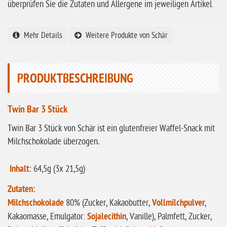
überprüfen Sie die Zutaten und Allergene im jeweiligen Artikel.
ohne Hafer
ohne Zuckerzusatz
Mehr Details
Weitere Produkte von Schär
ohne Reis
ohne Mais
PRODUKTBESCHREIBUNG
ohne Senf
ohne Sesam
Twin Bar 3 Stück
ohne Lupinen
Twin Bar 3 Stück von Schär ist ein glutenfreier Waffel-Snack mit
ohne Guarkernmehl
Milchschokolade überzogen
.
ohne Buchweizen
Inhalt:
64,5g (3x 21,5g)
ohne Vanille
ohne Knoblauch
Zutaten:
Milchschokolade
80% (Zucker, Kakaobutter,
Vollmilchpulver
,
ohne Sellerie
Kakaomasse, Emulgator:
Sojalecithin
, Vanille), Palmfett, Zucker,
glutenfrei