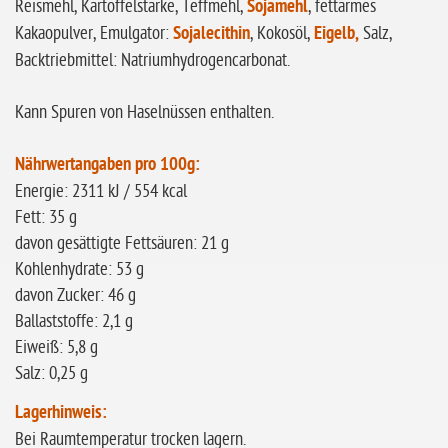
Reismehl, Kartoffelstärke, Teffmehl,
Sojamehl
, fettarmes
ohne
Kakaopulver, Emulgator:
Sojalecithin
, Kokosöl,
Eigelb,
Salz,
Sonnenblumen
Backtriebmittel: Natriumhydrogencarbonat.
ohne Palmöl
Kann Spuren von Haselnüssen enthalten.
Nährwertangaben pro 100g:
Energie: 2311 kJ / 554 kcal
Fett: 35 g
davon gesättigte Fettsäuren: 21 g
Kohlenhydrate: 53 g
davon Zucker: 46 g
Ballaststoffe: 2,1 g
Eiweiß: 5,8 g
Salz: 0,25 g
Lagerhinweis:
Bei Raumtemperatur trocken lagern.