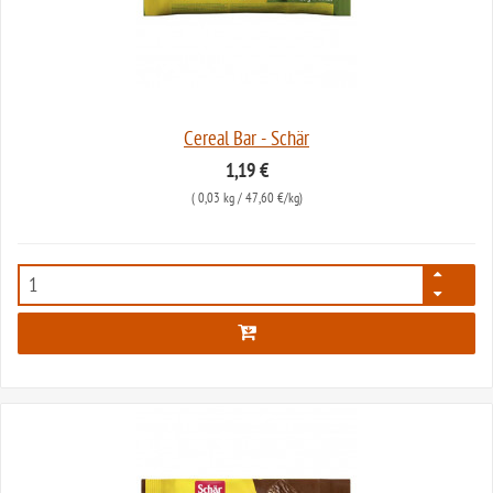
Cereal Bar - Schär
1,19 €
(
0,03 kg
/ 47,60 €/kg)
80