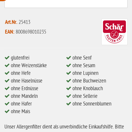
ohne Weizenstärke
laktosefrei
Art.Nr.
25413
ohne Hefe
EAN:
8008698010235
ohne Ei
ohne Soja
glutenfrei
ohne Senf
ohne Haselnüsse
ohne Weizenstärke
ohne Sesam
Bio
ohne Hefe
ohne Lupinen
ohne Haselnüsse
ohne Buchweizen
vegan
ohne Erdnüsse
ohne Knoblauch
ohne Erdnüsse
ohne Mandeln
ohne Sellerie
eiweißarm / PKU
ohne Hafer
ohne Sonnenblumen
ohne Mais
ohne Mandeln
ohne Milch
Unser Allergenfilter dient als unverbindliche Einkaufshilfe. Bitte