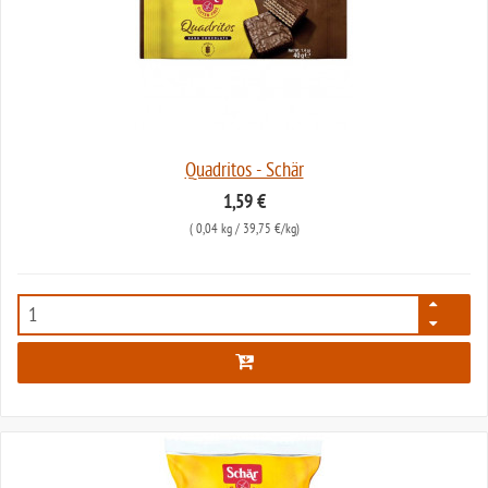
Quadritos - Schär
1,59 €
(
0,04 kg
/ 39,75 €/kg)
91