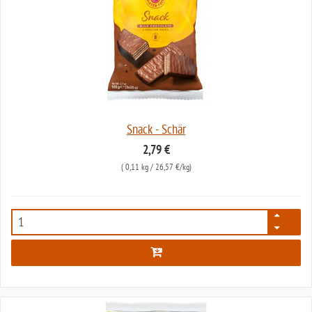
Snack - Schär
2,79 €
(
0,11 kg
/ 26,57 €/kg)
92