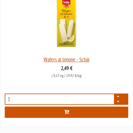
Wafers al limone - Schär
2,49 €
(
0,13 kg
/ 19,92 €/kg)
2330