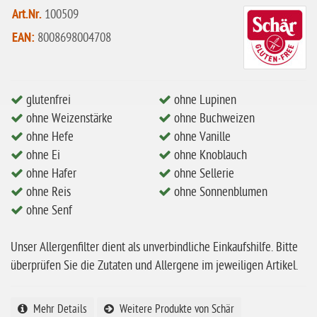
ohne Mandeln
Art.Nr.
100509
ohne Milch
EAN:
8008698004708
ohne Hafer
ohne Zuckerzusatz
glutenfrei
ohne Lupinen
ohne Reis
ohne Weizenstärke
ohne Buchweizen
ohne Mais
ohne Hefe
ohne Vanille
ohne Senf
ohne Ei
ohne Knoblauch
ohne Hafer
ohne Sellerie
ohne Sesam
ohne Reis
ohne Sonnenblumen
ohne Lupinen
ohne Senf
ohne Guarkernmehl
Unser Allergenfilter dient als unverbindliche Einkaufshilfe. Bitte
ohne Buchweizen
überprüfen Sie die Zutaten und Allergene im jeweiligen Artikel.
ohne Vanille
ohne Knoblauch
Mehr Details
Weitere Produkte von Schär