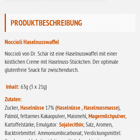
ohne Sellerie
glutenfrei
PRODUKTBESCHREIBUNG
ohne
Sonnenblumen
Noccioli Haselnusswaffel
ohne Palmöl
Noccioli von Dr. Schär ist eine Haselnusswaffel mit einer
köstlichen Creme mit Haselnuss-Stückchen. Der optimale
glutenfreie Snack für zwischendurch
.
Inhalt:
63g (3 x 21g)
Zutaten:
Zucker,
Haselnüsse
17% (
Haselnüsse
,
Haselnussmasse
),
Palmöl, fettarmes Kakaopulver, Maismehl,
Magermilchpulver
,
Kartoffelstärke, Emulgator:
Sojalecithin
; Salz, Aromen,
Backtriebmittel: Ammoniumbicarbonat; Verdickungsmittel: