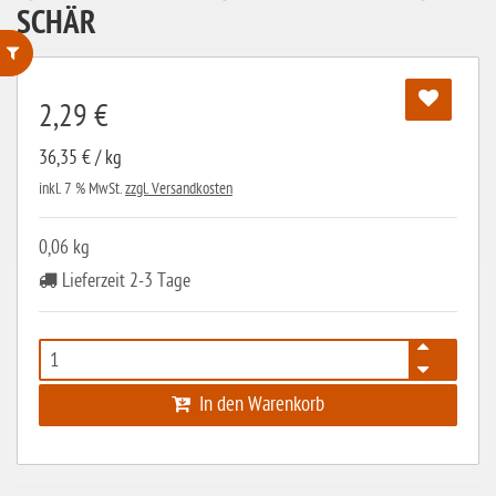
SCHÄR
ohne Weizenstärke
2,29 €
laktosefrei
36,35 € / kg
ohne Hefe
inkl. 7 % MwSt.
zzgl. Versandkosten
ohne Ei
0,06 kg
ohne Soja
Lieferzeit 2-3 Tage
ohne Haselnüsse
Bio
vegan
In den Warenkorb
ohne Erdnüsse
eiweißarm / PKU