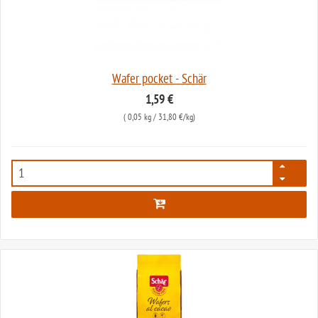
Wafer pocket - Schär
1,59 €
(
0,05 kg
/ 31,80 €/kg)
84