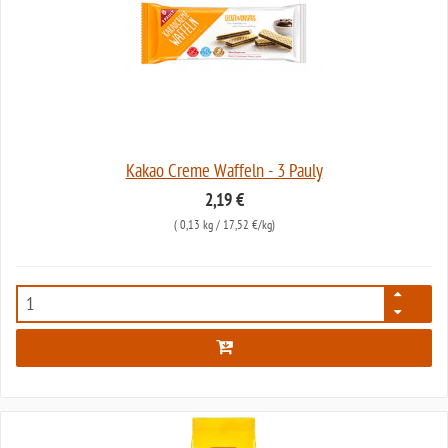
Kakao Creme Waffeln - 3 Pauly
2,19 €
(
0,13 kg
/ 17,52 €/kg)
2146