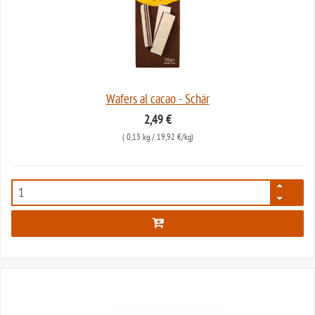
Wafers al cacao - Schär
2,49 €
(
0,13 kg
/ 19,92 €/kg)
85