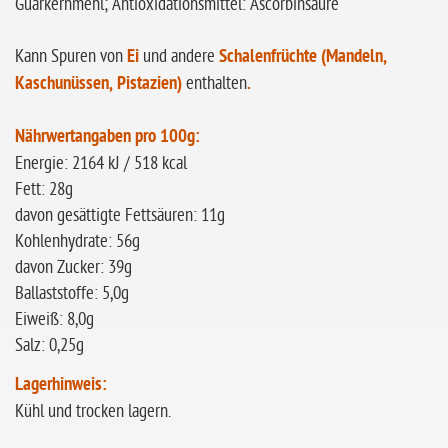
Guarkernmehl; Antioxidationsmittel: Ascorbinsäure
Kann Spuren von
Ei
und andere
Schalenfrüchte (Mandeln,
Kaschunüssen, Pistazien)
enthalten
.
Nährwertangaben pro 100g:
Energie: 2164 kJ / 518 kcal
Fett: 28g
davon gesättigte Fettsäuren: 11g
Kohlenhydrate: 56g
davon Zucker: 39g
Ballaststoffe: 5,0g
Eiweiß: 8,0g
Salz: 0,25g
Lagerhinweis:
Kühl und trocken lagern.