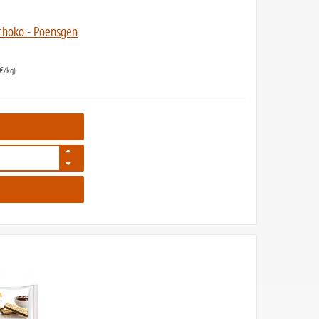
Schoko - Poensgen
€/kg)
584