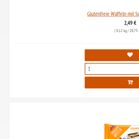
Glutenfreie Waffeln mit 
2,49 €
(
0,12 kg
/ 20,75 