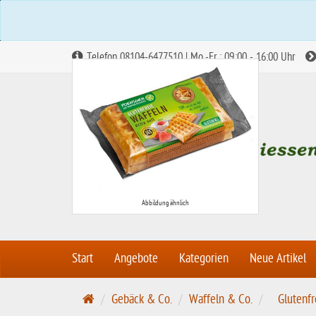
Telefon 08104-6477510 | Mo.-Fr.: 09:00 - 16:00 Uhr
Abbildung ähnlich
Start
Angebote
Kategorien
Neue Artikel
S
Gebäck & Co.
Waffeln & Co.
Glutenfr