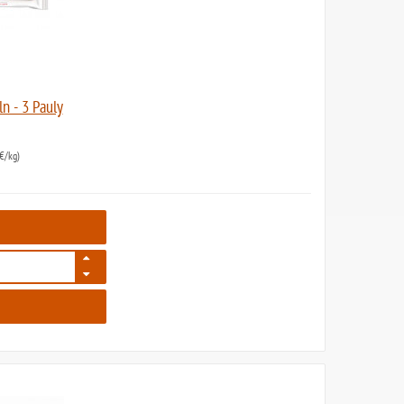
n - 3 Pauly
€/kg)
2146