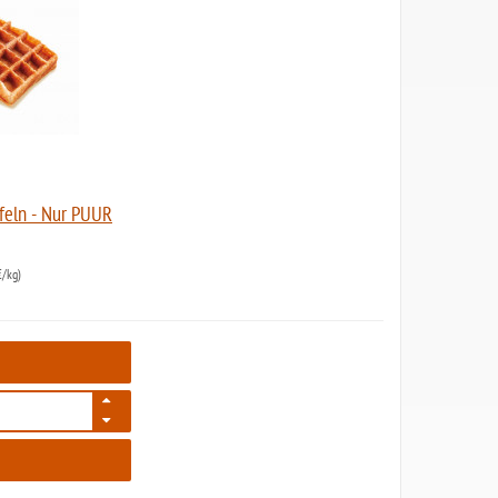
feln - Nur PUUR
/kg)
2485