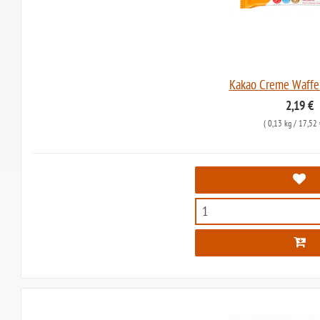
Kakao Creme Waffel
2,19 €
(
0,13 kg
/ 17,52 