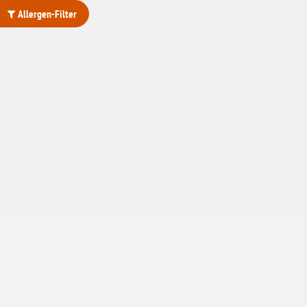
Allergen-Filter
ohne Weizenstärke
laktosefrei
ohne Hefe
ohne Ei
ohne Soja
ohne Haselnüsse
Bio
vegan
ohne Erdnüsse
eiweißarm / PKU
ohne Mandeln