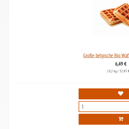
Große belgische Bio Waf
6,49 €
(
0,2 kg
/ 32,45 €