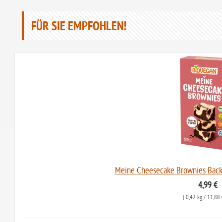
FÜR SIE EMPFOHLEN!
Meine Cheesecake Brownies Back
4,99 €
(
0,42 kg
/ 11,88 