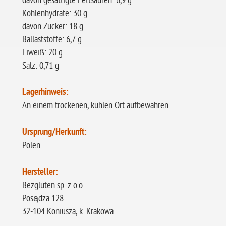
davon gesättigte Fettsäuren: 6,9 g
Kohlenhydrate: 30 g
davon Zucker: 18 g
Ballaststoffe: 6,7 g
Eiweiß: 20 g
Salz: 0,71 g
Lagerhinweis:
An einem trockenen, kühlen Ort aufbewahren.
Ursprung/Herkunft:
Polen
Hersteller:
Bezgluten sp. z o.o.
Posądza 128
32-104 Koniusza, k. Krakowa