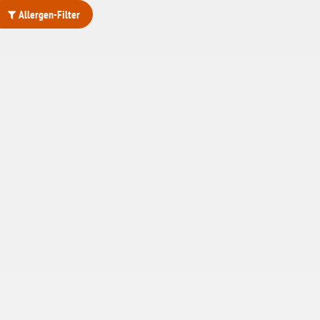
Allergen-Filter
ohne Weizenstärke
laktosefrei
ohne Hefe
ohne Ei
ohne Soja
ohne Haselnüsse
Bio
vegan
ohne Erdnüsse
eiweißarm / PKU
ohne Mandeln