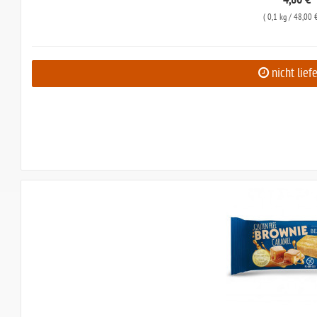
4,80 €
(
0,1 kg
/ 48,00 €
nicht lief