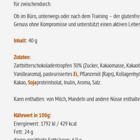
für zwischendurch.
Ob im Büro, unterwegs oder nach dem Training – der glutenfre
Genuss ohne Kompromisse und unterstützt einen aktiven Lebens
Inhalt:
40 g
Zutaten:
Zartbitterschokoladentropfen 30% (Zucker, Kakaomasse, Kakaob
Vanillearoma), pasteurisiertes
Ei,
Pflanzenöl (Raps), Kollagenhyd
Kakao,
Soja
proteinIsolat, Inulin, Aroma, Salz.
Kann enthalten: von Milch, Mandeln und andere Nüsse enthalt
Nährwert in 100g:
Energiewert: 1792 kJ / 429 kcal
Fett: 24 g