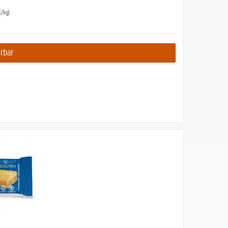
/kg)
erbar