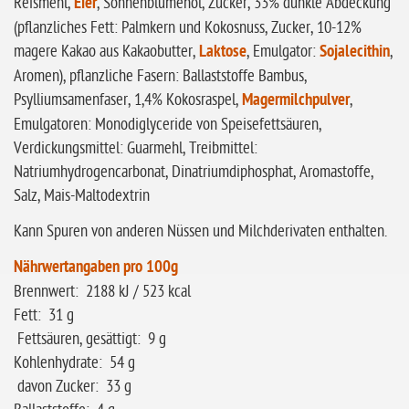
Reismehl,
Eier
, Sonnenblumenöl, Zucker, 33% dunkle Abdeckung
glutenfrei
(pflanzliches Fett: Palmkern und Kokosnuss, Zucker, 10-12%
ohne
magere Kakao aus Kakaobutter,
Laktose
, Emulgator:
Sojalecithin
,
Sonnenblumen
Aromen), pflanzliche Fasern: Ballaststoffe Bambus,
ohne Palmöl
Psylliumsamenfaser, 1,4% Kokosraspel,
Magermilchpulver
,
Emulgatoren: Monodiglyceride von Speisefettsäuren,
Verdickungsmittel: Guarmehl, Treibmittel:
Natriumhydrogencarbonat, Dinatriumdiphosphat, Aromastoffe,
Salz, Mais-Maltodextrin
Kann Spuren von anderen Nüssen und Milchderivaten enthalten.
Nährwertangaben pro 100g
Brennwert: 2188 kJ / 523 kcal
Fett: 31 g
Fettsäuren, gesättigt: 9 g
Kohlenhydrate: 54 g
davon Zucker: 33 g