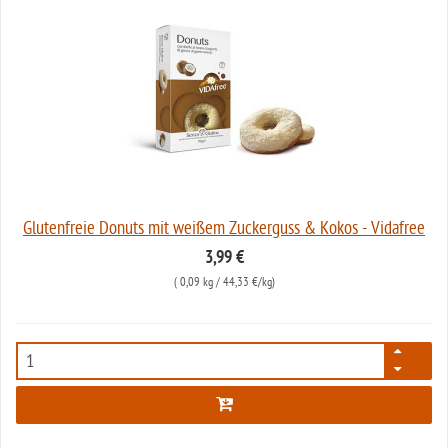
Glutenfreie Donuts mit weißem Zuckerguss & Kokos - Vidafree
3,99 €
(
0,09 kg
/ 44,33 €/kg)
4893