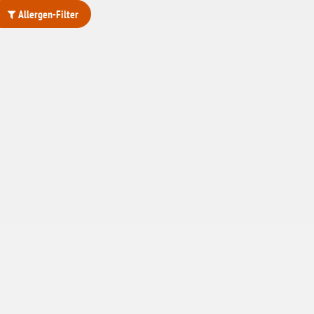
Allergen-Filter
ohne Weizenstärke
laktosefrei
ohne Hefe
ohne Ei
ohne Soja
ohne Haselnüsse
Bio
vegan
ohne Erdnüsse
eiweißarm / PKU
ohne Mandeln