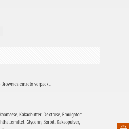
e
.
i
4 Brownies einzeln verpackt.
akaomasse, Kakaobutter, Dextrose, Emulgator:
thaltemittel: Glycerin, Sorbit; Kakaopulver,