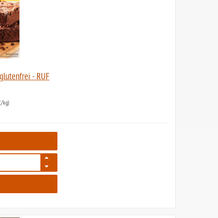
lutenfrei - RUF
/kg)
2357