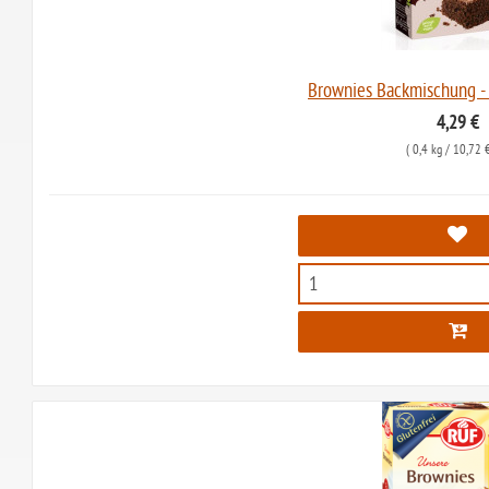
Brownies Backmischung -
4,29 €
(
0,4 kg
/ 10,72 €