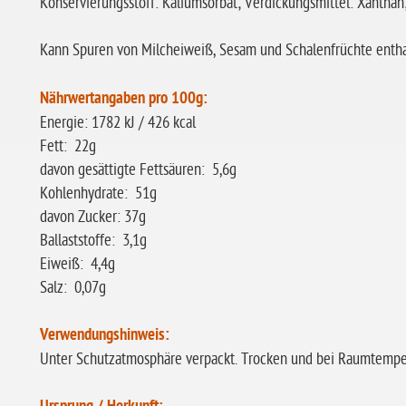
Konservierungsstoff: Kaliumsorbat; Verdickungsmittel: Xantha
Kann Spuren von Milcheiweiß, Sesam
und Schalenfrüchte
entha
Nährwertangaben pro 100g:
Energie: 1782 kJ / 426 kcal
Fett: 22g
davon gesättigte Fettsäuren: 5,6g
Kohlenhydrate: 51g
davon Zucker: 37g
Ballaststoffe: 3,1g
Eiweiß: 4,4g
Salz: 0,07g
Verwendungshinweis:
Unter Schutzatmosphäre verpackt. Trocken und bei Raumtemper