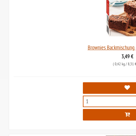
Brownies Backmischung g
3,49 €
(
0,42 kg
/ 8,31 €