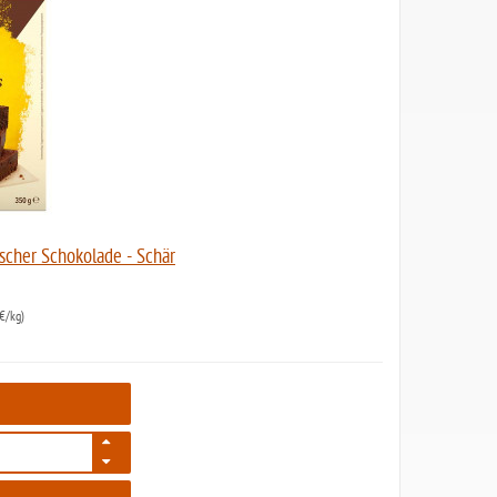
scher Schokolade - Schär
€/kg)
6110