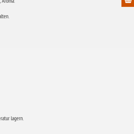
n; Aroma.
lten.
atur lagern.