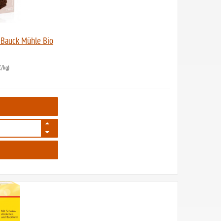
 Bauck Mühle Bio
/kg)
122