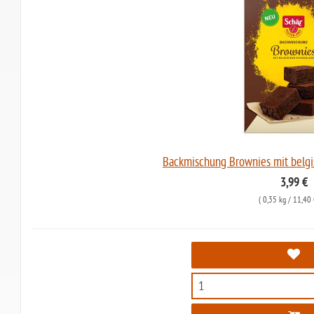
Backmischung Brownies mit belgi
3,99 €
(
0,35 kg
/ 11,40 