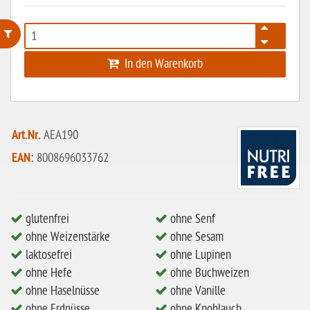
In den Warenkorb
ohne Weizenstärke
laktosefrei
ohne Hefe
Art.Nr.
AEA190
ohne Ei
EAN:
8008696033762
ohne Soja
ohne Haselnüsse
Bio
glutenfrei
ohne Senf
ohne Weizenstärke
ohne Sesam
vegan
laktosefrei
ohne Lupinen
ohne Erdnüsse
ohne Hefe
ohne Buchweizen
eiweißarm / PKU
ohne Haselnüsse
ohne Vanille
ohne Erdnüsse
ohne Knoblauch