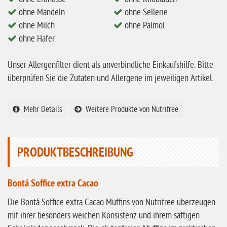
ohne Mandeln
ohne Mandeln
ohne Sellerie
ohne Milch
ohne Milch
ohne Palmöl
ohne Hafer
ohne Hafer
ohne Zuckerzusatz
Unser Allergenfilter dient als unverbindliche Einkaufshilfe. Bitte
ohne Reis
überprüfen Sie die Zutaten und Allergene im jeweiligen Artikel.
ohne Mais
Mehr Details
Weitere Produkte von Nutrifree
ohne Senf
ohne Sesam
ohne Lupinen
PRODUKTBESCHREIBUNG
ohne Guarkernmehl
Bontá Soffice extra Cacao
ohne Buchweizen
Die Bontá Soffice extra Cacao Muffins von Nutrifree überzeugen
ohne Vanille
mit ihrer besonders weichen Konsistenz und ihrem saftigen
ohne Knoblauch