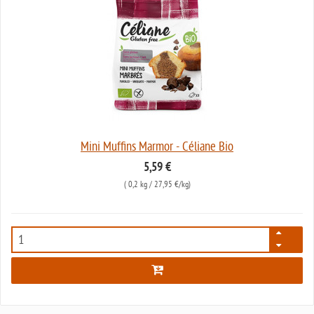
Mini Muffins Marmor - Céliane Bio
5,59 €
(
0,2 kg
/ 27,95 €/kg)
5017