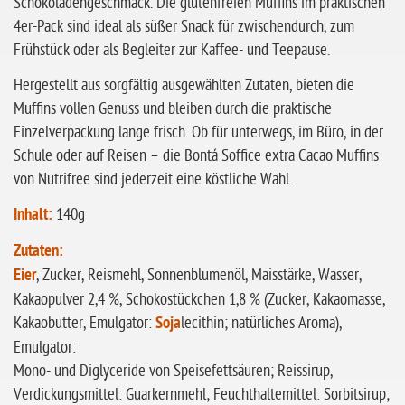
Schokoladengeschmack. Die glutenfreien Muffins im praktischen
ohne Sellerie
4er-Pack sind ideal als süßer Snack für zwischendurch, zum
Frühstück oder als Begleiter zur Kaffee- und Teepause.
glutenfrei
Hergestellt aus sorgfältig ausgewählten Zutaten, bieten die
ohne
Muffins vollen Genuss und bleiben durch die praktische
Sonnenblumen
Einzelverpackung lange frisch. Ob für unterwegs, im Büro, in der
ohne Palmöl
Schule oder auf Reisen – die Bontá Soffice extra Cacao Muffins
von Nutrifree sind jederzeit eine köstliche Wahl.
Inhalt:
140g
Zutaten:
Eier
, Zucker, Reismehl, Sonnenblumenöl, Maisstärke, Wasser,
Kakaopulver 2,4 %, Schokostückchen 1,8 % (Zucker, Kakaomasse,
Kakaobutter, Emulgator:
Soja
lecithin; natürliches Aroma),
Emulgator:
Mono- und Diglyceride von Speisefettsäuren; Reissirup,
Verdickungsmittel: Guarkernmehl; Feuchthaltemittel: Sorbitsirup;