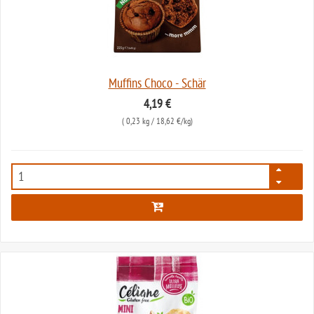
Muffins Choco - Schär
4,19 €
(
0,23 kg
/ 18,62 €/kg)
2713