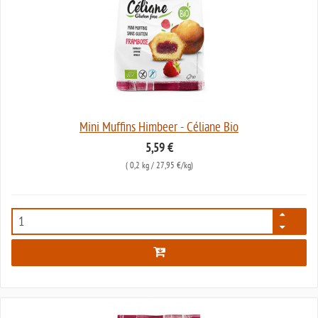
Mini Muffins Himbeer - Céliane Bio
5,59 €
(
0,2 kg
/ 27,95 €/kg)
5016