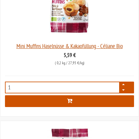
Mini Muffins Haselnüsse & Kakaofüllung - Céliane Bio
5,59 €
(
0,2 kg
/ 27,95 €/kg)
5015