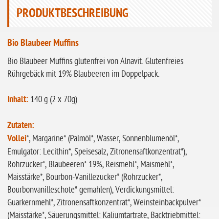
PRODUKTBESCHREIBUNG
ohne Sellerie
glutenfrei
Bio Blaubeer Muffins
ohne
Sonnenblumen
Bio Blaubeer Muffins glutenfrei von Alnavit. Glutenfreies
Rührgebäck mit 19% Blaubeeren im Doppelpack.
ohne Palmöl
Inhalt:
140 g (2 x 70g)
Zutaten:
Vollei
*, Margarine* (Palmöl*, Wasser, Sonnenblumenöl*,
Emulgator: Lecithin*, Speisesalz, Zitronensaftkonzentrat*),
Rohrzucker*, Blaubeeren* 19%, Reismehl*, Maismehl*,
Maisstärke*, Bourbon-Vanillezucker* (Rohrzucker*,
Bourbonvanilleschote* gemahlen), Verdickungsmittel:
Guarkernmehl*, Zitronensaftkonzentrat*, Weinsteinbackpulver*
(Maisstärke*, Säuerungsmittel: Kaliumtartrate, Backtriebmittel: