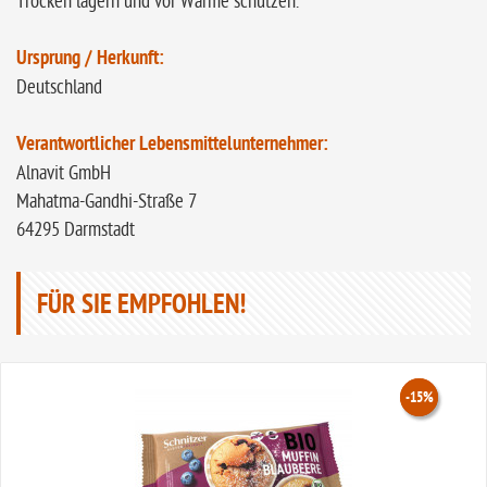
Trocken lagern und vor Wärme schützen.
Ursprung / Herkunft:
Deutschland
Verantwortlicher Lebensmittelunternehmer:
Alnavit GmbH
Mahatma-Gandhi-Straße 7
64295 Darmstadt
FÜR SIE EMPFOHLEN!
-15%
-15%