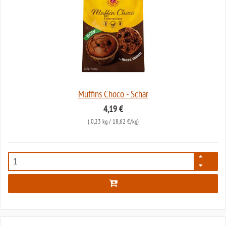
Muffins Choco - Schär
4,19 €
(
0,23 kg
/ 18,62 €/kg)
2713