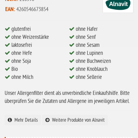
ohne Mandeln
EAN:
4260546673854
ohne Milch
ohne Hafer
glutenfrei
ohne Hafer
ohne Zuckerzusatz
ohne Weizenstärke
ohne Senf
laktosefrei
ohne Sesam
ohne Reis
ohne Hefe
ohne Lupinen
ohne Mais
ohne Soja
ohne Buchweizen
ohne Senf
Bio
ohne Knoblauch
ohne Milch
ohne Sellerie
ohne Sesam
ohne Lupinen
Unser Allergenfilter dient als unverbindliche Einkaufshilfe. Bitte
überprüfen Sie die Zutaten und Allergene im jeweiligen Artikel.
ohne Guarkernmehl
ohne Buchweizen
Mehr Details
Weitere Produkte von Alnavit
ohne Vanille
ohne Knoblauch