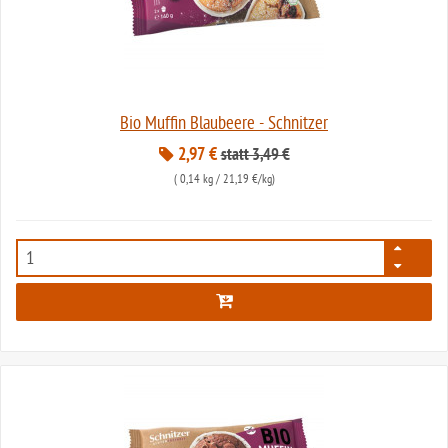
Bio Muffin Blaubeere - Schnitzer
2,97 €
statt 3,49 €
(
0,14 kg
/ 21,19 €/kg)
307