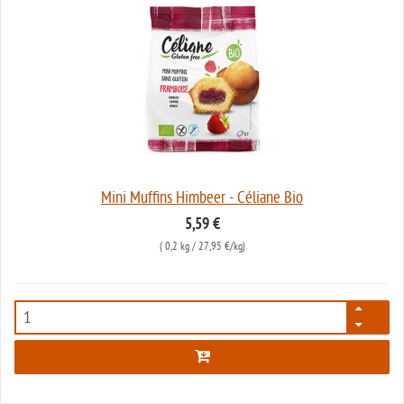
Mini Muffins Himbeer - Céliane Bio
5,59 €
(
0,2 kg
/ 27,95 €/kg)
5016