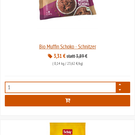
Bio Muffin Schoko - Schnitzer
3,31 €
statt 3,89 €
(
0,14 kg
/ 23,62 €/kg)
1089