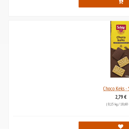
Choco Keks - 
2,79 €
(
0,15 kg
/ 18,60 