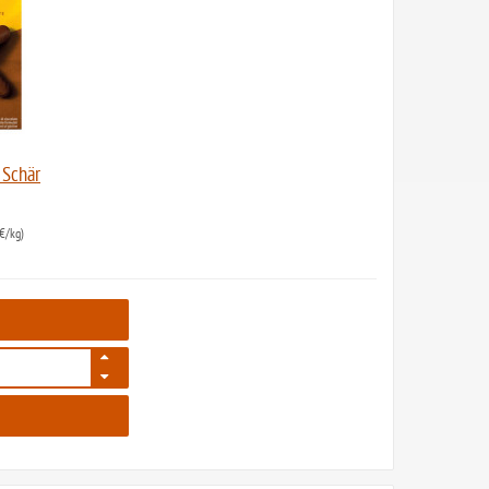
 Schär
€/kg)
75