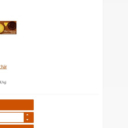
chär
€/kg)
81