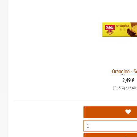
Orangino - S
2,49 €
(
0,15 kg
/ 16,60 