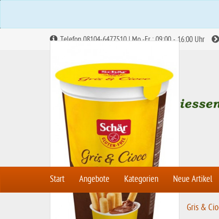
Telefon 08104-6477510 | Mo.-Fr.: 09:00 - 16:00 Uhr
Start
Angebote
Kategorien
Neue Artikel
S
Gebäck & Co.
Kekse & Co.
Gris & Cio