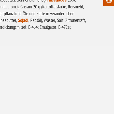
Kakaobutter, Sonnenblumenöl),
Haselnüsse
10%,
anillearoma), Grissini 20 g (Kartoffelstärke, Reismehl,
 [pflanzliche Öle und Fette in veränderlichen
Sheabutter,
Sojaöl
, Rapsöl), Wasser, Salz, Zitronensaft,
Verdickungsmittel: E-464; Emulgator: E-472e;