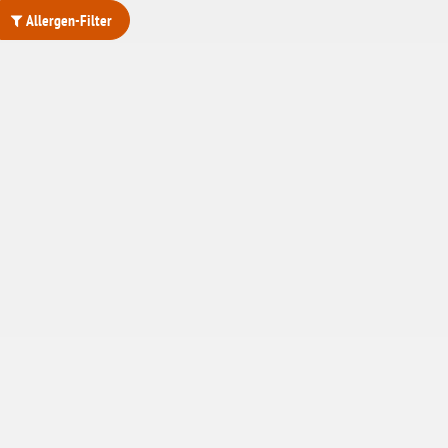
Allergen-Filter
ohne Weizenstärke
laktosefrei
ohne Hefe
ohne Ei
ohne Soja
ohne Haselnüsse
Bio
vegan
ohne Erdnüsse
eiweißarm / PKU
ohne Mandeln