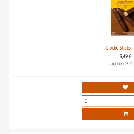
Ciocko Sticks -
3,49 €
(
0,15 kg
/ 23,27 