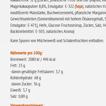
Kakaocreme 32 g (Zucker, pflanzliche Fette und Öle (Rapsöl, 
Magerkakaopulver 8,8%, Emulgator: E-322 (
Soja
); natürliches V
modifizierte Maisstärke, Buchweizenmehl, pflanzliche Margarine
Gewichtsanteilen (Sonnenblumenöl mit hohem Ölsäuregehalt, 
Emulgator: E-471], Hefe, Glucose-Fructosesirup, Zucker, Salz, 
Backtriebmittel: E-503; natürliches Aroma)
Kann Spuren von Milcheiweiß und Schalenfrüchten enthalten.
Nährwerte pro 100g:
Brennwert: 2080 kJ / 496 kcal
Fett: 23 g
-davon gesättigte Fettsäuren: 3,7 g
Kohlenhydrate: 68 g
-davon Zucker: 36 g
Eiweiß: 3,7 g
Salz: 0,80 g
Verwendungshinweis: