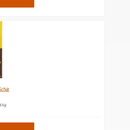
Schär
€/kg)