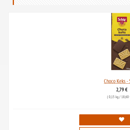
Choco Keks - 
2,79 €
(
0,15 kg
/ 18,60 