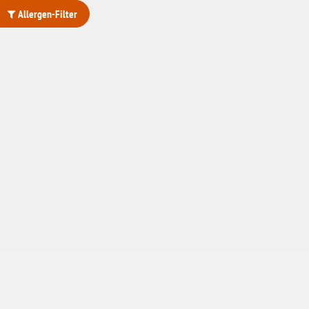
Allergen-Filter
ohne Weizenstärke
laktosefrei
ohne Hefe
ohne Ei
ohne Soja
ohne Haselnüsse
Bio
vegan
ohne Erdnüsse
eiweißarm / PKU
ohne Mandeln