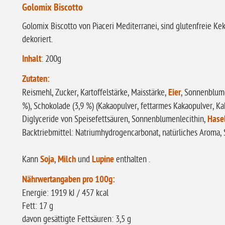
Golomix Biscotto
Golomix Biscotto von Piaceri Mediterranei, sind glutenfreie K
dekoriert.
Inhalt
: 200g
Zutaten:
Reismehl, Zucker, Kartoffelstärke, Maisstärke,
Eier
, Sonnenblume
%), Schokolade (3,9 %) (Kakaopulver, fettarmes Kakaopulver, K
Diglyceride von Speisefettsäuren, Sonnenblumenlecithin,
Hase
Backtriebmittel: Natriumhydrogencarbonat, natürliches Aroma, 
Kann
Soja
,
Milch
und
Lupine
enthalten .
Nährwertangaben pro 100g:
Energie: 1919 kJ / 457 kcal
Fett: 17 g
davon gesättigte Fettsäuren: 3,5 g