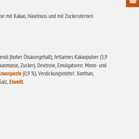
ekse mit Kakao, Haselnuss und mit Zuckersternen
nöl (hoher Ölsäuregehalt), fettarmes Kakaopulver (3,9
akaomasse, Zucker), Dextrose, Emulgatoren: Mono- und
lnusspaste
(0,9 %), Verdickungsmittel: Xanthan,
Salz,
Eiweiß
.