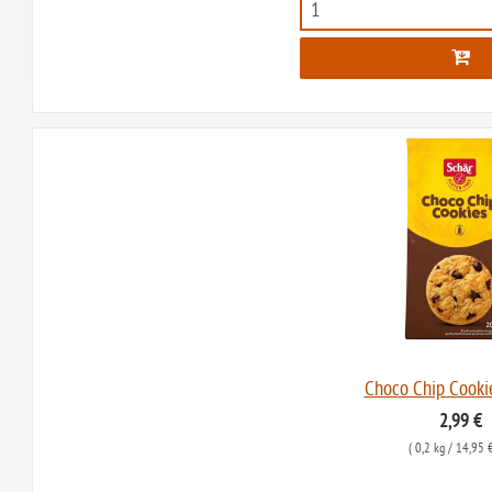
Choco Chip Cookie
2,99 €
(
0,2 kg
/ 14,95 €