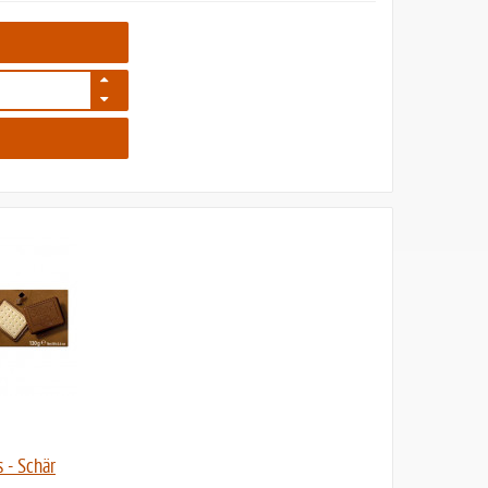
95
 - Schär