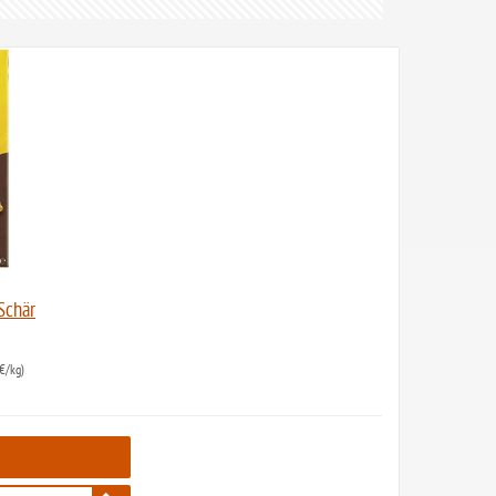
Schär
€/kg)