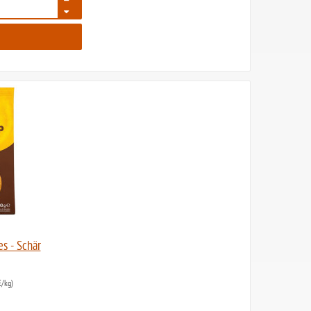
90
s - Schär
/kg)