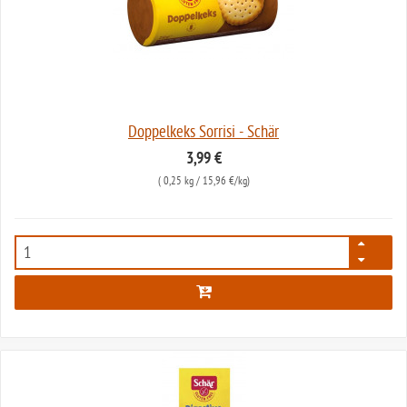
Doppelkeks Sorrisi - Schär
3,99 €
(
0,25 kg
/ 15,96 €/kg)
88