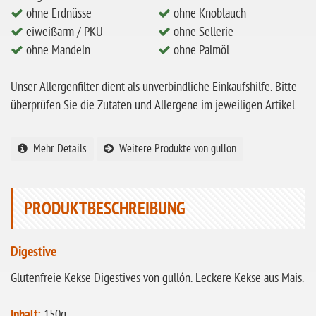
ohne Hafer
ohne Erdnüsse
ohne Knoblauch
eiweißarm / PKU
ohne Sellerie
ohne Zuckerzusatz
ohne Mandeln
ohne Palmöl
ohne Reis
ohne Mais
Unser Allergenfilter dient als unverbindliche Einkaufshilfe. Bitte
überprüfen Sie die Zutaten und Allergene im jeweiligen Artikel.
ohne Senf
ohne Sesam
Mehr Details
Weitere Produkte von gullon
ohne Lupinen
ohne Guarkernmehl
PRODUKTBESCHREIBUNG
ohne Buchweizen
ohne Vanille
Digestive
ohne Knoblauch
Glutenfreie Kekse Digestives von gullón. Leckere Kekse aus Mais.
ohne Sellerie
glutenfrei
Inhalt:
150g