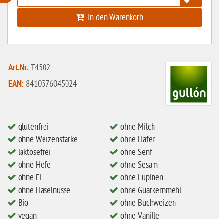
ohne Weizenstärke
In den Warenkorb
laktosefrei
ohne Hefe
ohne Ei
Art.Nr.
T4502
EAN:
8410376045024
ohne Soja
ohne Haselnüsse
Bio
glutenfrei
ohne Milch
vegan
ohne Weizenstärke
ohne Hafer
laktosefrei
ohne Senf
ohne Erdnüsse
ohne Hefe
ohne Sesam
eiweißarm / PKU
ohne Ei
ohne Lupinen
ohne Mandeln
ohne Haselnüsse
ohne Guarkernmehl
Bio
ohne Buchweizen
ohne Milch
vegan
ohne Vanille