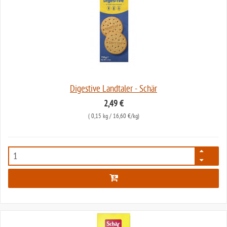
Digestive Landtaler - Schär
2,49 €
(
0,15 kg
/ 16,60 €/kg)
2429