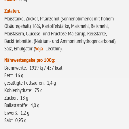
ohne
Zutaten:
Sonnenblumen
Maisstärke, Zucker, Pflanzenöl (Sonnenblumenöl mit hohem
Ölsäuregehalt) 16%, Kartoffelstärke, Maismehl, Reismehl,
ohne Palmöl
Maisfasern, Glucose- und Fructose Maissirup, Reisstärke,
Backtriebmittel (Natrium- und Ammoniumhydrogencarbonat),
Salz, Emulgator (
Soja
- Lecithin).
Nährwertangabe pro 100g:
Brennwerte: 1919 kj / 457 kcal
Fett: 16 g
gesättigte Fettsäuren: 1,4 g
Kohlenhydrate: 75 g
Zucker: 18 g
Ballaststoffe: 4,0 g
Eiweiß: 1,2 g
Salz: 0,93 g