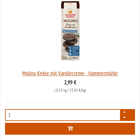
Molino Kekse mit Vanillecreme - Hammermühle
2,99 €
(
0,13 kg
/ 23,92 €/kg)
5312