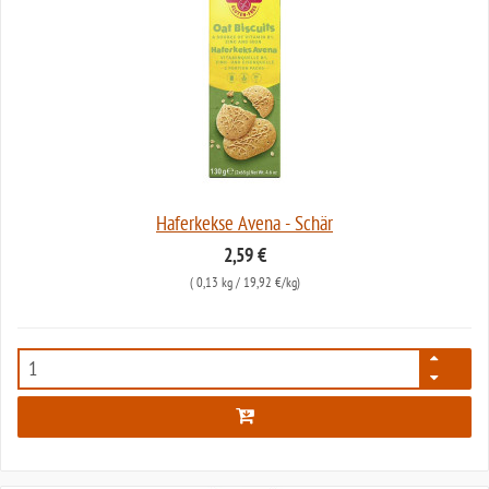
Haferkekse Avena - Schär
2,59 €
(
0,13 kg
/ 19,92 €/kg)
2710