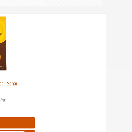
s - Schär
/kg)