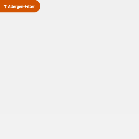
Allergen-Filter
ohne Weizenstärke
laktosefrei
ohne Hefe
ohne Ei
ohne Soja
ohne Haselnüsse
Bio
vegan
ohne Erdnüsse
eiweißarm / PKU
ohne Mandeln