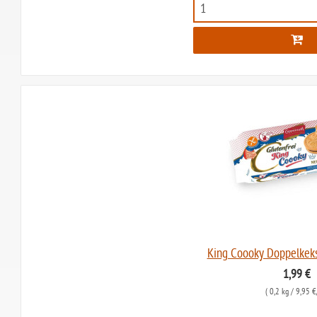
King Coooky Doppelkeks
1,99 €
(
0,2 kg
/ 9,95 €