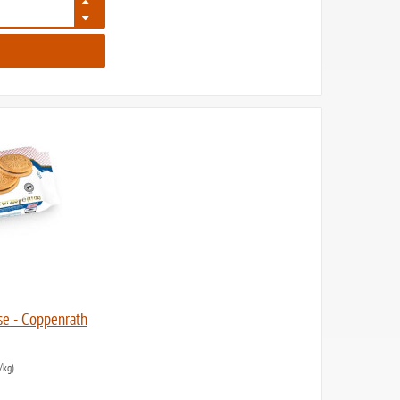
95
e - Coppenrath
/kg)