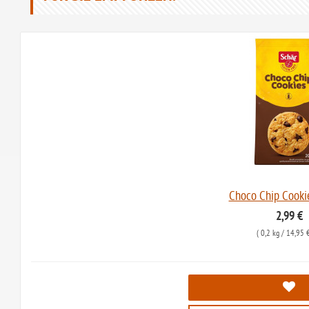
Choco Chip Cookie
2,99 €
(
0,2 kg
/ 14,95 €