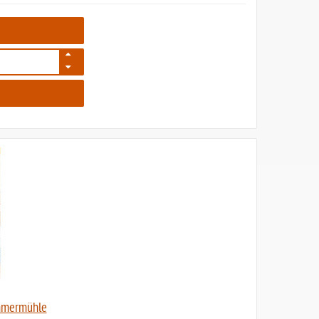
3587
mmermühle