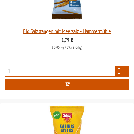
Bio Salzstangen mit Meersalz - Hammermühle
1,79 €
(
0,05 kg
/ 39,78 €/kg)
5304