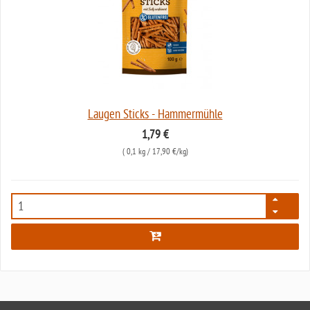
Laugen Sticks - Hammermühle
1,79 €
(
0,1 kg
/ 17,90 €/kg)
6980