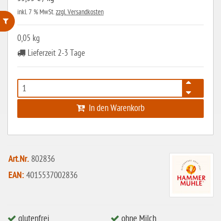
inkl. 7 % MwSt.
zzgl. Versandkosten
0,05 kg
ohne Weizenstärke
Lieferzeit 2-3 Tage
laktosefrei
ohne Hefe
ohne Ei
In den Warenkorb
ohne Soja
ohne Haselnüsse
Bio
Art.Nr.
802836
vegan
EAN:
4015537002836
ohne Erdnüsse
eiweißarm / PKU
glutenfrei
ohne Milch
ohne Mandeln