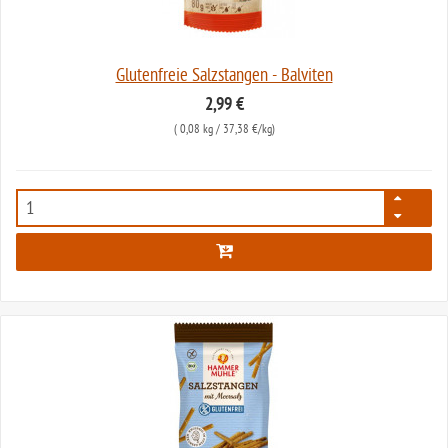
Glutenfreie Salzstangen - Balviten
2,99 €
(
0,08 kg
/ 37,38 €/kg)
1067