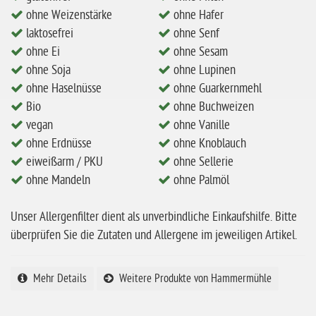
ohne Weizenstärke
ohne Hafer
ohne Milch
laktosefrei
ohne Senf
ohne Hafer
ohne Ei
ohne Sesam
ohne Soja
ohne Lupinen
ohne Zuckerzusatz
ohne Haselnüsse
ohne Guarkernmehl
ohne Reis
Bio
ohne Buchweizen
vegan
ohne Vanille
ohne Mais
ohne Erdnüsse
ohne Knoblauch
ohne Senf
eiweißarm / PKU
ohne Sellerie
ohne Sesam
ohne Mandeln
ohne Palmöl
ohne Lupinen
Unser Allergenfilter dient als unverbindliche Einkaufshilfe. Bitte
ohne Guarkernmehl
überprüfen Sie die Zutaten und Allergene im jeweiligen Artikel.
ohne Buchweizen
ohne Vanille
Mehr Details
Weitere Produkte von Hammermühle
ohne Knoblauch