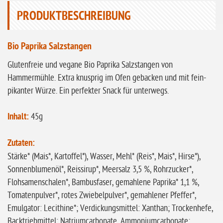
ohne Sellerie
PRODUKTBESCHREIBUNG
glutenfrei
ohne
Bio Paprika Salzstangen
Sonnenblumen
Glutenfreie und vegane Bio Paprika Salzstangen von
ohne Palmöl
Hammermühle. Extra knusprig im Ofen gebacken und mit fein-
pikanter Würze. Ein perfekter Snack für unterwegs.
Inhalt:
45g
Zutaten:
Stärke* (Mais*, Kartoffel*), Wasser, Mehl* (Reis*, Mais*, Hirse*),
Sonnenblumenöl*, Reissirup*, Meersalz 3,5 %, Rohrzucker*,
Flohsamenschalen*, Bambusfaser, gemahlene Paprika* 1,1 %,
Tomatenpulver*, rotes Zwiebelpulver*, gemahlener Pfeffer*,
Emulgator: Lecithine*; Verdickungsmittel: Xanthan; Trockenhefe,
Backtriebmittel: Natriumcarbonate, Ammoniumcarbonate;