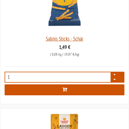
Salinis Sticks - Schär
1,49 €
(
0,08 kg
/ 19,87 €/kg)
6455