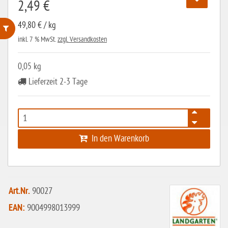
2,49 €
49,80 € / kg
inkl. 7 % MwSt.
zzgl. Versandkosten
ohne Weizenstärke
0,05 kg
laktosefrei
Lieferzeit 2-3 Tage
ohne Hefe
ohne Ei
ohne Soja
In den Warenkorb
ohne Haselnüsse
Bio
vegan
Art.Nr.
90027
ohne Erdnüsse
EAN:
9004998013999
eiweißarm / PKU