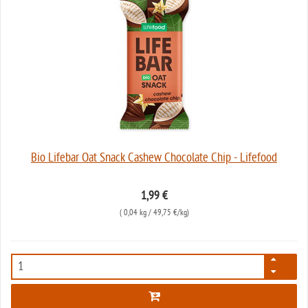
Bio Lifebar Oat Snack Cashew Chocolate Chip - Lifefood
1,99 €
(
0,04 kg
/ 49,75 €/kg)
7096