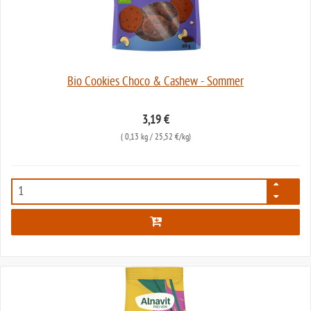
Bio Cookies Choco & Cashew - Sommer
3,19 €
(
0,13 kg
/ 25,52 €/kg)
4065