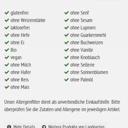
ohne Mandeln
glutenfrei
ohne Senf
ohne Milch
ohne Weizenstärke
ohne Sesam
ohne Hafer
laktosefrei
ohne Lupinen
ohne Zuckerzusatz
ohne Hefe
ohne Guarkernmehl
ohne Ei
ohne Buchweizen
ohne Reis
Bio
ohne Vanille
ohne Mais
vegan
ohne Knoblauch
ohne Milch
ohne Sellerie
ohne Senf
ohne Hafer
ohne Sonnenblumen
ohne Sesam
ohne Reis
ohne Palmöl
ohne Lupinen
ohne Mais
ohne Guarkernmehl
Unser Allergenfilter dient als unverbindliche Einkaufshilfe. Bitte
ohne Buchweizen
überprüfen Sie die Zutaten und Allergene im jeweiligen Artikel.
ohne Vanille
ohne Knoblauch
Mehr Details
Weitere Produkte von Landgarten