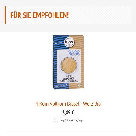
FÜR SIE EMPFOHLEN!
4-Korn Vollkorn Brösel - Werz Bio
3,49 €
(
0,2 kg
/ 17,45 €/kg)