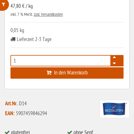
47,80 € / kg
inkl. 7 % MwSt.
zzgl. Versandkosten
ohne Weizenstärke
laktosefrei
0,05 kg
ohne Hefe
Lieferzeit 2-3 Tage
ohne Ei
ohne Soja
ohne Haselnüsse
In den Warenkorb
Bio
vegan
Art.Nr.
D14
ohne Erdnüsse
EAN:
5907459846294
eiweißarm / PKU
ohne Mandeln
glutenfrei
ohne Senf