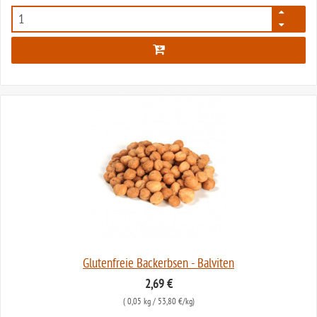
794
Glutenfreie Backerbsen - Balviten
2,69 €
(
0,05 kg
/ 53,80 €/kg)