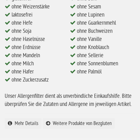
ohne Milch
ohne Weizenstärke
ohne Sesam
ohne Hafer
laktosefrei
ohne Lupinen
ohne Hefe
ohne Guarkernmehl
ohne Zuckerzusatz
ohne Soja
ohne Buchweizen
ohne Reis
ohne Haselnüsse
ohne Vanille
ohne Mais
ohne Erdnüsse
ohne Knoblauch
ohne Mandeln
ohne Sellerie
ohne Senf
ohne Milch
ohne Sonnenblumen
ohne Sesam
ohne Hafer
ohne Palmöl
ohne Zuckerzusatz
ohne Lupinen
ohne Guarkernmehl
Unser Allergenfilter dient als unverbindliche Einkaufshilfe. Bitte
ohne Buchweizen
überprüfen Sie die Zutaten und Allergene im jeweiligen Artikel.
ohne Vanille
Mehr Details
Weitere Produkte von Bezgluten
ohne Knoblauch
ohne Sellerie