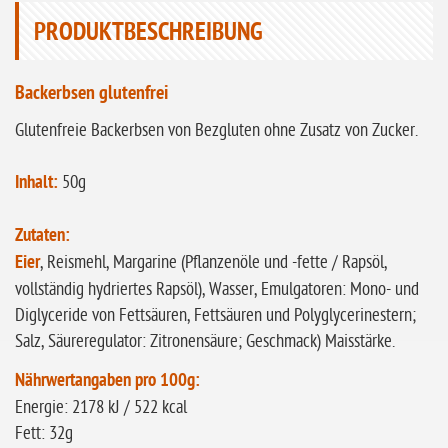
glutenfrei
PRODUKTBESCHREIBUNG
ohne
Sonnenblumen
Backerbsen glutenfrei
ohne Palmöl
Glutenfreie Backerbsen von Bezgluten ohne Zusatz von Zucker.
Inhalt:
50g
Zutaten:
Eier
, Reismehl, Margarine (Pflanzenöle und -fette / Rapsöl,
vollständig hydriertes Rapsöl), Wasser, Emulgatoren: Mono- und
Diglyceride von Fettsäuren, Fettsäuren und Polyglycerinestern;
Salz, Säureregulator: Zitronensäure; Geschmack) Maisstärke.
Nährwertangaben pro 100g:
Energie: 2178 kJ / 522 kcal
Fett: 32g