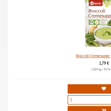
Broccoli Cremesuppe 
1,79 €
(
0,05 kg
/ 39,78 