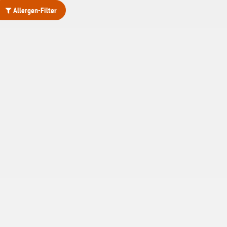
Allergen-Filter
ohne Weizenstärke
laktosefrei
ohne Hefe
ohne Ei
ohne Soja
ohne Haselnüsse
Bio
vegan
ohne Erdnüsse
eiweißarm / PKU
ohne Mandeln