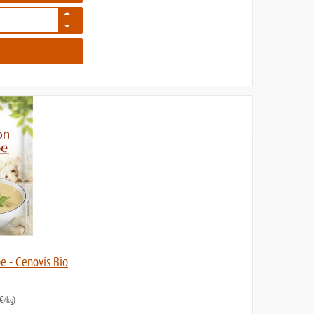
197
 - Cenovis Bio
€/kg)