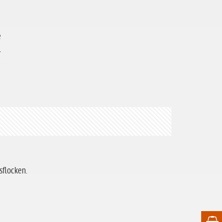
e
.
sflocken.