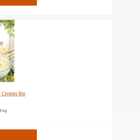
 Cenovis Bio
€/kg)