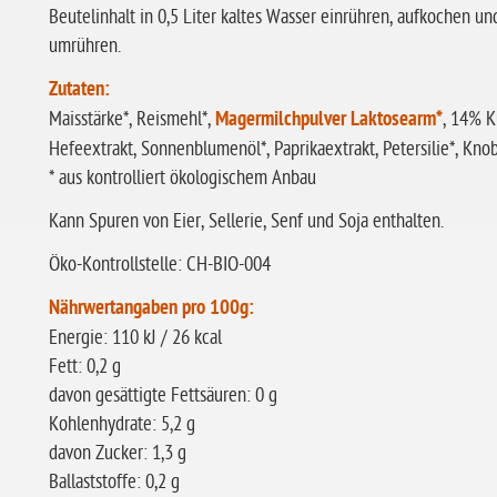
Beutelinhalt in 0,5 Liter kaltes Wasser einrühren, aufkochen u
umrühren.
Zutaten:
Maisstärke*, Reismehl*,
Magermilchpulver Laktosearm*
, 14% K
Hefeextrakt, Sonnenblumenöl*, Paprikaextrakt, Petersilie*, Kno
* aus kontrolliert ökologischem Anbau
Kann Spuren von Eier, Sellerie, Senf und Soja enthalten.
Öko-Kontrollstelle: CH-BIO-004
Nährwertangaben pro 100g:
Energie: 110 kJ / 26 kcal
Fett: 0,2 g
davon gesättigte Fettsäuren: 0 g
Kohlenhydrate: 5,2 g
davon Zucker: 1,3 g
Ballaststoffe: 0,2 g