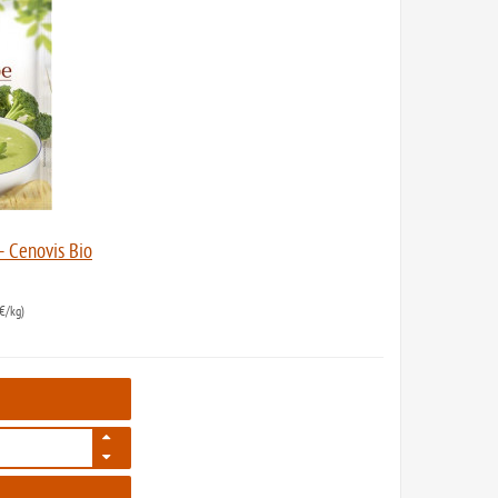
- Cenovis Bio
€/kg)
196