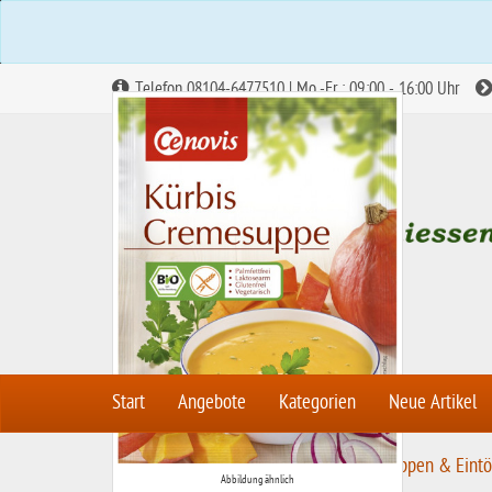
Telefon 08104-6477510 | Mo.-Fr.: 09:00 - 16:00 Uhr
Start
Angebote
Kategorien
Neue Artikel
S
Fertiges, Suppen & Brühe
Suppen & Eintö
Abbildung ähnlich