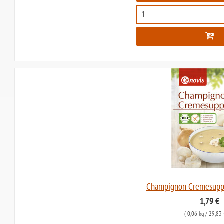
Champignon Cremesuppe
1,79 €
(
0,06 kg
/ 29,83 