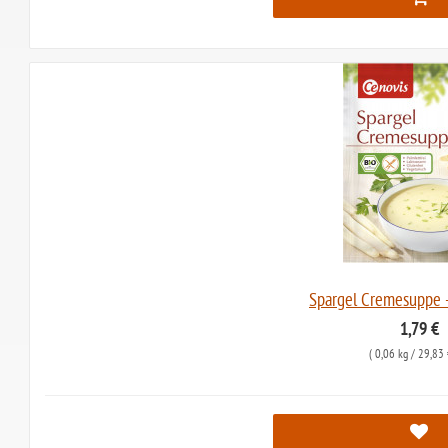
Spargel Cremesuppe -
1,79 €
(
0,06 kg
/ 29,83 