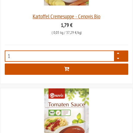
Kartoffel Cremesuppe - Cenovis Bio
1,79 €
(
0,05 kg
/ 37,29 €/kg)
200