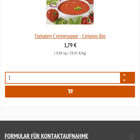
Tomaten Cremesuppe - Cenovis Bio
1,79 €
(
0,06 kg
/ 28,41 €/kg)
5975
FORMULAR FÜR KONTAKTAUFNAHME