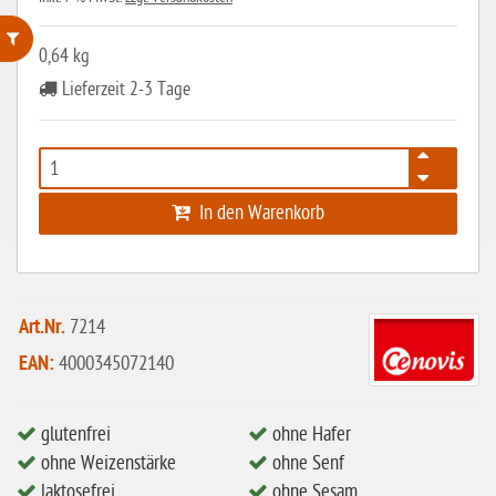
0,64 kg
ohne Weizenstärke
Lieferzeit 2-3 Tage
laktosefrei
ohne Hefe
ohne Ei
In den Warenkorb
ohne Soja
ohne Haselnüsse
Bio
Art.Nr.
7214
EAN:
4000345072140
vegan
ohne Erdnüsse
glutenfrei
ohne Hafer
eiweißarm / PKU
ohne Weizenstärke
ohne Senf
ohne Mandeln
laktosefrei
ohne Sesam