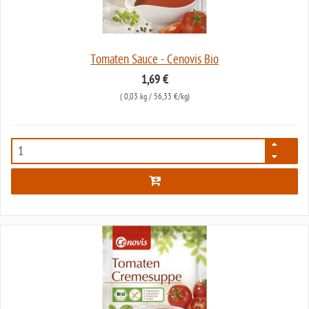
Tomaten Sauce - Cenovis Bio
1,69 €
(
0,03 kg
/ 56,33 €/kg)
206