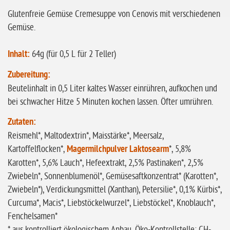
ohne Sellerie
Glutenfreie Gemüse Cremesuppe von Cenovis mit verschiedenen
glutenfrei
Gemüse.
ohne
Inhalt:
64g (für 0,5 L für 2 Teller)
Sonnenblumen
ohne Palmöl
Zubereitung:
Beutelinhalt in 0,5 Liter kaltes Wasser einrühren, aufkochen und
bei schwacher Hitze 5 Minuten kochen lassen. Öfter umrühren.
Zutaten:
Reismehl*, Maltodextrin*, Maisstärke*, Meersalz,
Kartoffelflocken*,
Magermilchpulver Laktosearm
*, 5,8%
Karotten*, 5,6% Lauch*, Hefeextrakt, 2,5% Pastinaken*, 2,5%
Zwiebeln*, Sonnenblumenöl*, Gemüsesaftkonzentrat* (Karotten*,
Zwiebeln*), Verdickungsmittel (Xanthan), Petersilie*, 0,1% Kürbis*,
Curcuma*, Macis*, Liebstöckelwurzel*, Liebstöckel*, Knoblauch*,
Fenchelsamen*
* aus kontrolliert ökologischem Anbau, Öko-Kontrollstelle: CH-