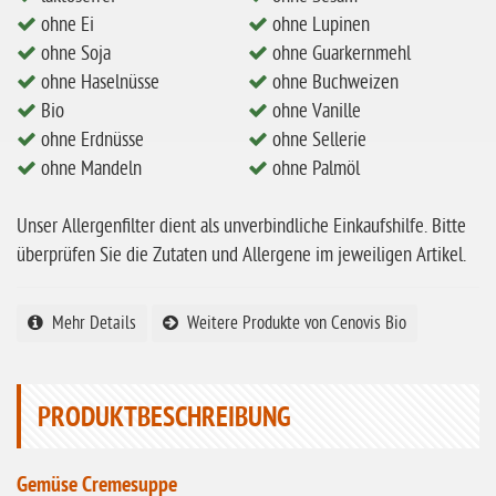
ohne Ei
ohne Lupinen
ohne Milch
ohne Soja
ohne Guarkernmehl
ohne Hafer
ohne Haselnüsse
ohne Buchweizen
ohne Zuckerzusatz
Bio
ohne Vanille
ohne Erdnüsse
ohne Sellerie
ohne Reis
ohne Mandeln
ohne Palmöl
ohne Mais
Unser Allergenfilter dient als unverbindliche Einkaufshilfe. Bitte
ohne Senf
überprüfen Sie die Zutaten und Allergene im jeweiligen Artikel.
ohne Sesam
ohne Lupinen
Mehr Details
Weitere Produkte von Cenovis Bio
ohne Guarkernmehl
ohne Buchweizen
PRODUKTBESCHREIBUNG
ohne Vanille
ohne Knoblauch
Gemüse Cremesuppe