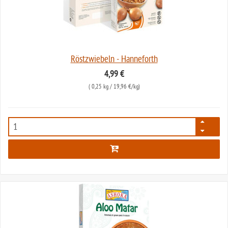
Röstzwiebeln - Hanneforth
4,99 €
(
0,25 kg
/ 19,96 €/kg)
478