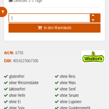
Lieferzeit 2-3 Tage
ohne Weizenstärke
In den Warenkorb
laktosefrei
ohne Hefe
ohne Ei
Art.Nr.
6750
ohne Soja
EAN:
4014223067500
ohne Haselnüsse
Bio
glutenfrei
ohne Reis
ohne Weizenstärke
ohne Mais
vegan
laktosefrei
ohne Senf
ohne Erdnüsse
ohne Hefe
ohne Sesam
eiweißarm / PKU
ohne Ei
ohne Lupinen
ohne Soja
ohne Guarkernmehl