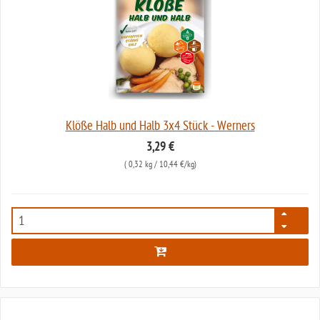
Klöße Halb und Halb 3x4 Stück - Werners
3,29 €
(
0,32 kg
/ 10,44 €/kg)
8033