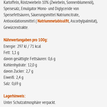
Kartoffeln, Röstzwiebeln 10% (Zwiebeln, Sonnenblumenöl),
Speisesalz, Emulgator Mono- und Diglyceride von
Speisefettsäuren, Säuerungsmittel Natriumcitrate,
Antioxidationsmittel (
Natriummetabisulfit
, Ascorbylpalmitat),
Gewürzextrakte.
Nährwertangaben pro 100g:
Energie: 297 kJ / 71 kcal
Fett: 1,1 g
davon gesättigte Fettsäuren: 0,6 g
Kohlenhydrate: 12,0 g
davon Zucker: 2,7 g
Eiweiß: 2,4 g
Salz: 0,69 g
Lagerhinweis:
Unter Schutzatmosphäre verpackt.