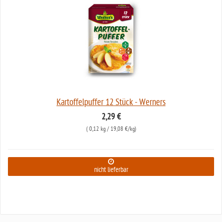
Kartoffelpuffer 12 Stück - Werners
2,29 €
(
0,12 kg
/ 19,08 €/kg)
nicht lieferbar