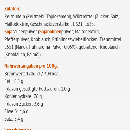
Zutaten:
Reisnudeln (Reismehl, Tapiokamehl), Würzmittel (Zucker, Salz,
Maltodextrin, Geschmacksverstärker: E621, E635,
Soja
saucenpulver (
Sojabohnen
pulver, Maltodextrin,
Pfefferpulver, Knoblauch, Frühlingszwiebelflocken, Trennmittel:
E551 (Nano), Huhnaroma-Pulver 0,05%), gebratener Knoblauch
(Knoblauch, Palmöl)
Nährwertangaben pro 100g:
Brennwert: 1706 kJ / 404 kcal
Fett: 8,5 g
- davon gesättigte Fettsäuren: 1,0 g
Kohlenhydrate: 76 g
- davon Zucker: 3,6 g
Eiweiß: 4,6 g
Salz: 5,4 g