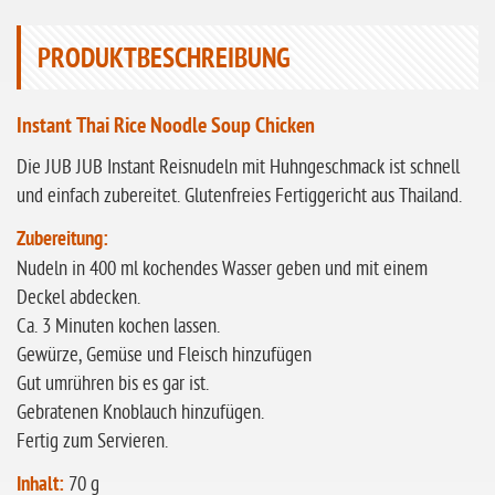
ohne Sellerie
PRODUKTBESCHREIBUNG
glutenfrei
ohne
Instant Thai Rice Noodle Soup Chicken
Sonnenblumen
Die JUB JUB Instant Reisnudeln mit Huhngeschmack ist schnell
ohne Palmöl
und einfach zubereitet. Glutenfreies Fertiggericht aus Thailand.
Zubereitung:
Nudeln in 400 ml kochendes Wasser geben und mit einem
Deckel abdecken.
Ca. 3 Minuten kochen lassen.
Gewürze, Gemüse und Fleisch hinzufügen
Gut umrühren bis es gar ist.
Gebratenen Knoblauch hinzufügen.
Fertig zum Servieren.
Inhalt:
70 g