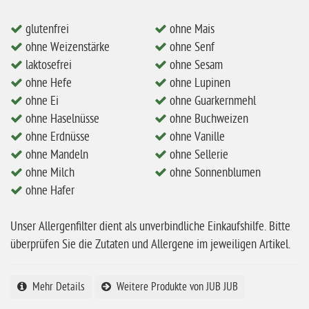
ohne Mandeln
glutenfrei
ohne Mais
ohne Milch
ohne Weizenstärke
ohne Senf
ohne Hafer
laktosefrei
ohne Sesam
ohne Zuckerzusatz
ohne Hefe
ohne Lupinen
ohne Ei
ohne Guarkernmehl
ohne Reis
ohne Haselnüsse
ohne Buchweizen
ohne Mais
ohne Erdnüsse
ohne Vanille
ohne Mandeln
ohne Sellerie
ohne Senf
ohne Milch
ohne Sonnenblumen
ohne Sesam
ohne Hafer
ohne Lupinen
Unser Allergenfilter dient als unverbindliche Einkaufshilfe. Bitte
ohne Guarkernmehl
überprüfen Sie die Zutaten und Allergene im jeweiligen Artikel.
ohne Buchweizen
ohne Vanille
Mehr Details
Weitere Produkte von JUB JUB
ohne Knoblauch