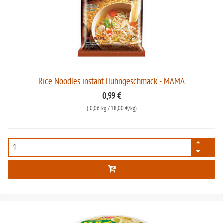
Rice Noodles instant Huhngeschmack - MAMA
0,99 €
(
0,06 kg
/ 18,00 €/kg)
5288