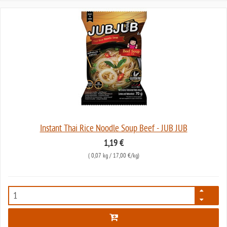
Instant Thai Rice Noodle Soup Beef - JUB JUB
1,19 €
(
0,07 kg
/ 17,00 €/kg)
7588