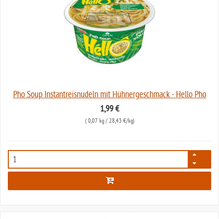
Pho Soup Instantreisnudeln mit Hühnergeschmack - Hello Pho
1,99 €
(
0,07 kg
/ 28,43 €/kg)
7046