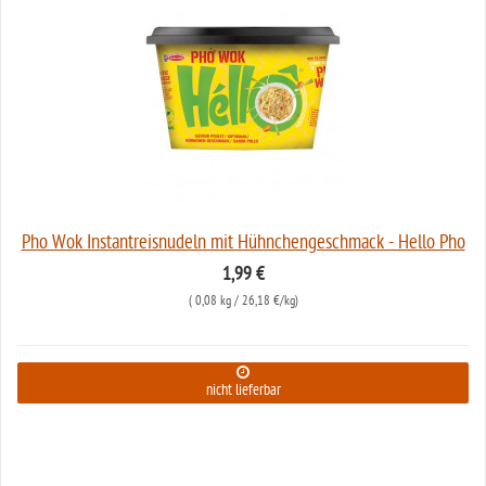
Pho Wok Instantreisnudeln mit Hühnchengeschmack - Hello Pho
1,99 €
(
0,08 kg
/ 26,18 €/kg)
nicht lieferbar