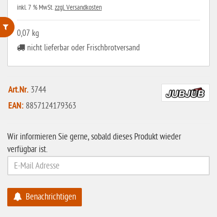
inkl. 7 % MwSt.
zzgl. Versandkosten
0,07 kg
ohne Weizenstärke
nicht lieferbar oder Frischbrotversand
laktosefrei
ohne Hefe
Art.Nr.
3744
ohne Ei
EAN:
8857124179363
ohne Soja
ohne Haselnüsse
Wir informieren Sie gerne, sobald dieses Produkt wieder
verfügbar ist.
Bio
vegan
ohne Erdnüsse
Benachrichtigen
eiweißarm / PKU