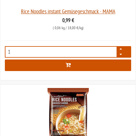
Rice Noodles instant Gemüsegeschmack - MAMA
0,99 €
(
0,06 kg
/ 18,00 €/kg)
5287