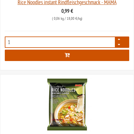
Rice Noodles instant Rindfleischgeschmack - MAMA
0,99 €
(
0,06 kg
/ 18,00 €/kg)
5285