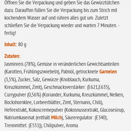
ohne Sellerie
Öffnen Sie die Verpackung und geben Sie das Gewürztütchen
dazu. Daraufhin füllen Sie die Verpackung bis zum Strich mit
glutenfrei
kochendem Wasser auf und rühren alles gut um. Zuletzt
ohne
schließen Sie die Verpackung wieder und warten 7 Minuten. -
Sonnenblumen
fertig!
ohne Palmöl
Inhalt:
80 g
Zutaten:
Jasminreis (78%), Gemüse in veränderlichen Gewichtsanteilen
(Karotten, Frühlingszwiebeln), Palmöl, getrocknete
Garnelen
(3,5%), Zucker, Salz, Gewürze (Knoblauch, Kurkuma,
Kreuzkümmel, Zimt), Geschmacksverstärker: (E621,E635),
Currypulver (0,56%) (Koriander, Kurkuma, Kreuzkümmel, Nelken,
Bockshornklee, Lorbeerblätter, Zimt, Sternanis, Chili),
Hefeextrakt, Kokoscremepulver (Kokosnussextrakt, Glucosesirup,
Natriumkaseinat (enthält
Milch
), Säureregulator: (E340);
Trennmittel: (E551)), Chilipulver, Aroma.