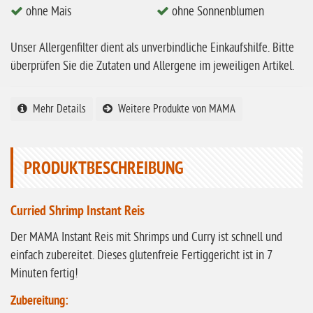
ohne Mais
ohne Sonnenblumen
ohne Milch
ohne Hafer
Unser Allergenfilter dient als unverbindliche Einkaufshilfe. Bitte
überprüfen Sie die Zutaten und Allergene im jeweiligen Artikel.
ohne Zuckerzusatz
ohne Reis
Mehr Details
Weitere Produkte von MAMA
ohne Mais
ohne Senf
PRODUKTBESCHREIBUNG
ohne Sesam
ohne Lupinen
Curried Shrimp Instant Reis
ohne Guarkernmehl
Der MAMA Instant Reis mit Shrimps und Curry ist schnell und
ohne Buchweizen
einfach zubereitet. Dieses glutenfreie Fertiggericht ist in 7
ohne Vanille
Minuten fertig!
ohne Knoblauch
Zubereitung: