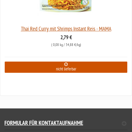
Thai Red Curry mit Shrimps Instant Reis - MAMA
2,79 €
(
0,08 kg
/ 34,88 €/kg)
nicht lieferbar
FORMULAR FÜR KONTAKTAUFNAHME