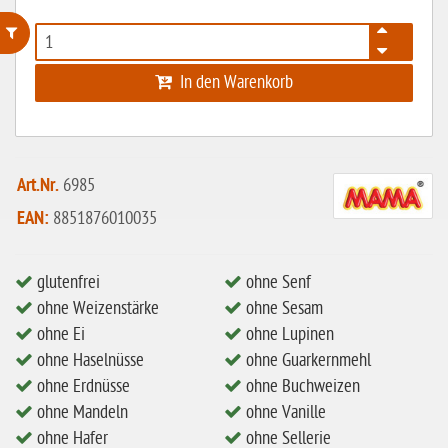
ohne Weizenstärke
In den Warenkorb
laktosefrei
ohne Hefe
ohne Ei
Art.Nr.
6985
EAN:
8851876010035
ohne Soja
ohne Haselnüsse
glutenfrei
ohne Senf
Bio
ohne Weizenstärke
ohne Sesam
vegan
ohne Ei
ohne Lupinen
ohne Haselnüsse
ohne Guarkernmehl
ohne Erdnüsse
ohne Erdnüsse
ohne Buchweizen
eiweißarm / PKU
ohne Mandeln
ohne Vanille
ohne Mandeln
ohne Hafer
ohne Sellerie