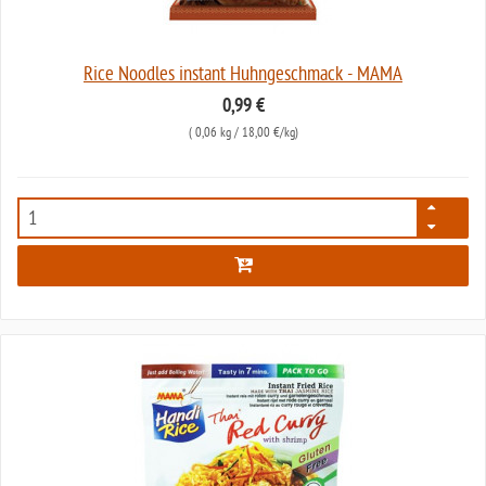
Rice Noodles instant Huhngeschmack - MAMA
0,99 €
(
0,06 kg
/ 18,00 €/kg)
5288