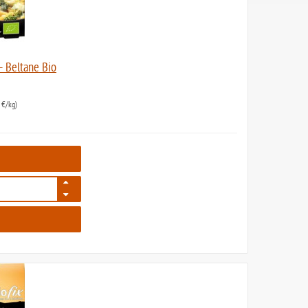
 - Beltane Bio
 €/kg)
1607