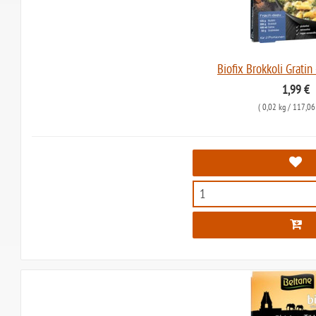
Biofix Brokkoli Gratin
1,99 €
(
0,02 kg
/ 117,06