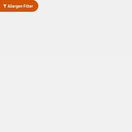
Allergen-Filter
ohne Weizenstärke
laktosefrei
ohne Hefe
ohne Ei
ohne Soja
ohne Haselnüsse
Bio
vegan
ohne Erdnüsse
eiweißarm / PKU
ohne Mandeln