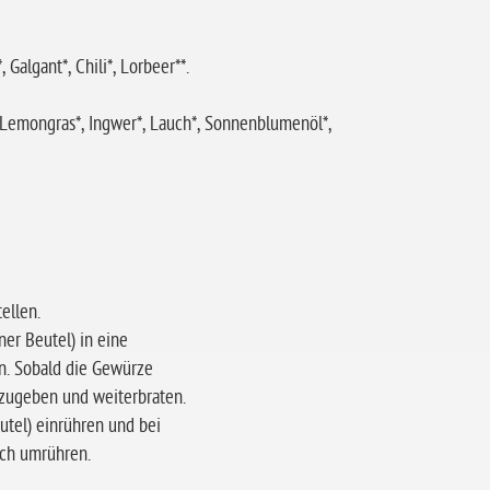
 Galgant*, Chili*, Lorbeer**.
, Lemongras*, Ingwer*, Lauch*, Sonnenblumenöl*,
ellen.
er Beutel) in eine
n. Sobald die Gewürze
 zugeben und weiterbraten.
tel) einrühren und bei
ich umrühren.