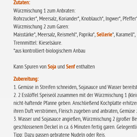
Zutaten:
Würzmischung 1 zum Anbraten:
Rohrzucker*, Meersalz, Koriander*, Knoblauch*, Ingwer*, Pfeffer*,
Würzmischung 2 zum Garen:
Maisstärke*, Meersalz, Reismehl*, Paprika*,
Sellerie
*, Karamell*
Trennmittel: Kieselsäure.
*aus kontrolliert-biologischem Anbau
Kann Spuren von
Soja
und
Senf
enthalten
Zubereitung:
1. Gemüse in Streifen schneiden, Sojasauce und Wasser bereitst
2. 2 Esslöffel Speiseöl zusammen mit der Würzmischung 1 (klein
nicht-haftende Pfanne geben. Anschließend Kochplatte erhitze
ihren Duft verströmen, Fleisch zugeben und anbraten, Gemüse
3. Wasser und Sojasauce angießen, Würzmischung 2 (großer Beu
geschlossenem Deckel in ca. 6 Minuten fertig garen. Gelegentl
Tipp: Dazu passen gebratene Nudeln oder Reis.