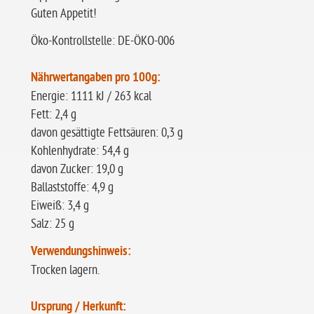
Guten Appetit!
Öko-Kontrollstelle: DE-ÖKO-006
Nährwertangaben pro 100g:
Energie: 1111 kJ / 263 kcal
Fett: 2,4 g
davon gesättigte Fettsäuren: 0,3 g
Kohlenhydrate: 54,4 g
davon Zucker: 19,0 g
Ballaststoffe: 4,9 g
Eiweiß: 3,4 g
Salz: 25 g
Verwendungshinweis:
Trocken lagern.
Ursprung / Herkunft: