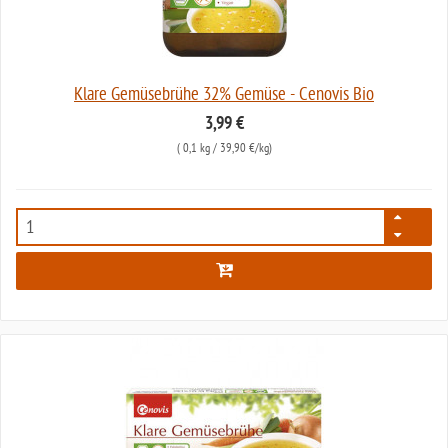
Klare Gemüsebrühe 32% Gemüse - Cenovis Bio
3,99 €
(
0,1 kg
/ 39,90 €/kg)
2797