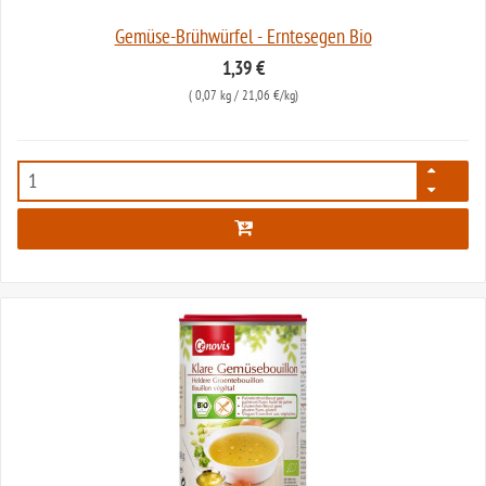
Gemüse-Brühwürfel - Erntesegen Bio
1,39 €
(
0,07 kg
/ 21,06 €/kg)
527