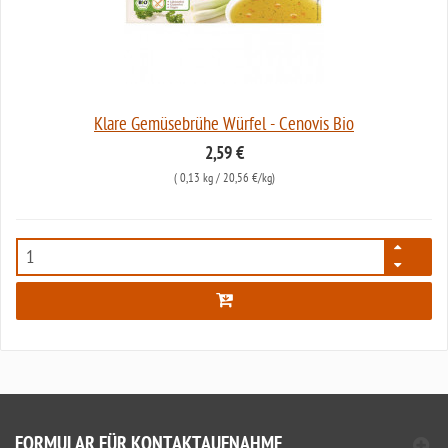
Klare Gemüsebrühe Würfel - Cenovis Bio
2,59 €
(
0,13 kg
/ 20,56 €/kg)
5649
FORMULAR FÜR KONTAKTAUFNAHME