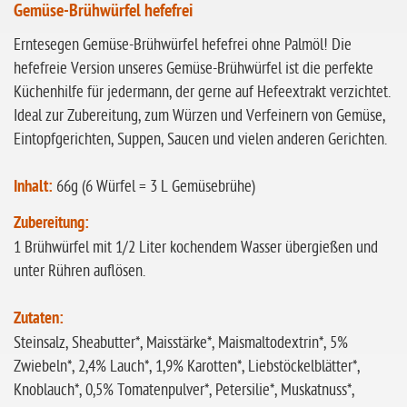
Gemüse-Brühwürfel hefefrei
ohne Sellerie
glutenfrei
Erntesegen Gemüse-Brühwürfel hefefrei ohne Palmöl! Die
hefefreie Version unseres Gemüse-Brühwürfel ist die perfekte
ohne
Küchenhilfe für jedermann, der gerne auf Hefeextrakt verzichtet.
Sonnenblumen
Ideal zur Zubereitung, zum Würzen und Verfeinern von Gemüse,
ohne Palmöl
Eintopfgerichten, Suppen, Saucen und vielen anderen Gerichten.
Inhalt:
66g (6 Würfel = 3 L Gemüsebrühe)
Zubereitung:
1 Brühwürfel mit 1/2 Liter kochendem Wasser übergießen und
unter Rühren auflösen.
Zutaten:
Steinsalz, Sheabutter*, Maisstärke*, Maismaltodextrin*, 5%
Zwiebeln*, 2,4% Lauch*, 1,9% Karotten*, Liebstöckelblätter*,
Knoblauch*, 0,5% Tomatenpulver*, Petersilie*, Muskatnuss*,