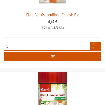
Klare Gemüsebouillon - Cenovis Bio
4,49 €
(
0,24 kg
/ 18,71 €/kg)
2796