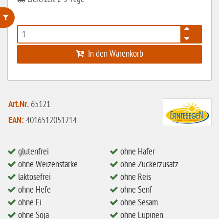
ohne Weizenstärke
In den Warenkorb
laktosefrei
ohne Hefe
ohne Ei
Art.Nr.
65121
ohne Soja
EAN:
4016512051214
ohne Haselnüsse
Bio
glutenfrei
ohne Hafer
vegan
ohne Weizenstärke
ohne Zuckerzusatz
laktosefrei
ohne Reis
ohne Erdnüsse
ohne Hefe
ohne Senf
eiweißarm / PKU
ohne Ei
ohne Sesam
ohne Mandeln
ohne Soja
ohne Lupinen