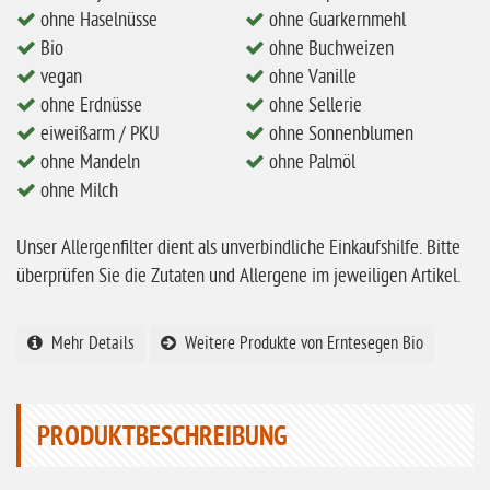
ohne Haselnüsse
ohne Guarkernmehl
ohne Milch
Bio
ohne Buchweizen
ohne Hafer
vegan
ohne Vanille
ohne Erdnüsse
ohne Sellerie
ohne Zuckerzusatz
eiweißarm / PKU
ohne Sonnenblumen
ohne Reis
ohne Mandeln
ohne Palmöl
ohne Mais
ohne Milch
ohne Senf
Unser Allergenfilter dient als unverbindliche Einkaufshilfe. Bitte
ohne Sesam
überprüfen Sie die Zutaten und Allergene im jeweiligen Artikel.
ohne Lupinen
Mehr Details
Weitere Produkte von Erntesegen Bio
ohne Guarkernmehl
ohne Buchweizen
ohne Vanille
PRODUKTBESCHREIBUNG
ohne Knoblauch