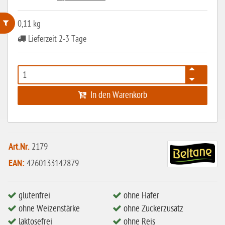
0,11 kg
Lieferzeit 2-3 Tage
ohne Weizenstärke
laktosefrei
ohne Hefe
In den Warenkorb
ohne Ei
ohne Soja
ohne Haselnüsse
Art.Nr.
2179
Bio
EAN:
4260133142879
vegan
ohne Erdnüsse
glutenfrei
ohne Hafer
eiweißarm / PKU
ohne Weizenstärke
ohne Zuckerzusatz
laktosefrei
ohne Reis