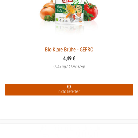
Bio Klare Brühe - GEFRO
4,49 €
(
0,12 kg
/ 37,42 €/kg)
nicht lieferbar