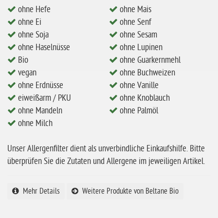
ohne Mandeln
ohne Hefe
ohne Mais
ohne Milch
ohne Ei
ohne Senf
ohne Soja
ohne Sesam
ohne Hafer
ohne Haselnüsse
ohne Lupinen
ohne Zuckerzusatz
Bio
ohne Guarkernmehl
ohne Reis
vegan
ohne Buchweizen
ohne Erdnüsse
ohne Vanille
ohne Mais
eiweißarm / PKU
ohne Knoblauch
ohne Senf
ohne Mandeln
ohne Palmöl
ohne Milch
ohne Sesam
ohne Lupinen
Unser Allergenfilter dient als unverbindliche Einkaufshilfe. Bitte
ohne Guarkernmehl
überprüfen Sie die Zutaten und Allergene im jeweiligen Artikel.
ohne Buchweizen
Mehr Details
Weitere Produkte von Beltane Bio
ohne Vanille
ohne Knoblauch