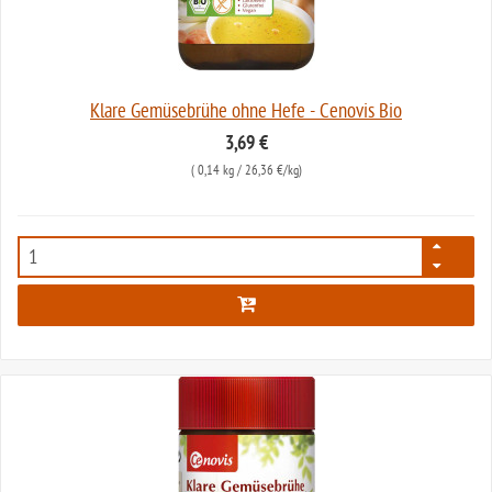
Klare Gemüsebrühe ohne Hefe - Cenovis Bio
3,69 €
(
0,14 kg
/ 26,36 €/kg)
2794