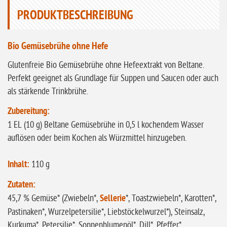
ohne Sellerie
PRODUKTBESCHREIBUNG
glutenfrei
Bio Gemüsebrühe ohne Hefe
ohne
Sonnenblumen
Glutenfreie Bio Gemüsebrühe ohne Hefeextrakt von Beltane.
ohne Palmöl
Perfekt geeignet als Grundlage für Suppen und Saucen oder auch
als stärkende Trinkbrühe.
Zubereitung:
1 EL (10 g) Beltane Gemüsebrühe in 0,5 l kochendem Wasser
auflösen oder beim Kochen als Würzmittel hinzugeben.
Inhalt:
110 g
Zutaten:
45,7 % Gemüse* (Zwiebeln*,
Sellerie
*, Toastzwiebeln*, Karotten*,
Pastinaken*, Wurzelpetersilie*, Liebstöckelwurzel*), Steinsalz,
Kurkuma*, Petersilie*, Sonnenblumenöl*, Dill*, Pfeffer*