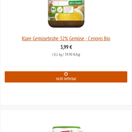
Klare Gemüsebrühe 32% Gemüse - Cenovis Bio
3,99 €
(
0,1 kg
/ 39,90 €/kg)
nicht lieferbar