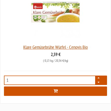
Klare Gemüsebrühe Würfel - Cenovis Bio
2,59 €
(
0,13 kg
/ 20,56 €/kg)
5649