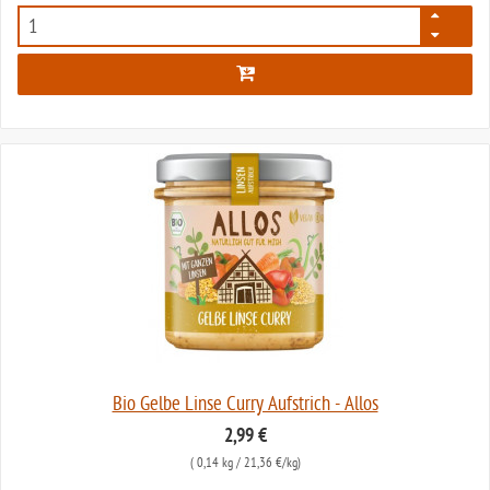
2081
Bio Gelbe Linse Curry Aufstrich - Allos
2,99 €
(
0,14 kg
/ 21,36 €/kg)