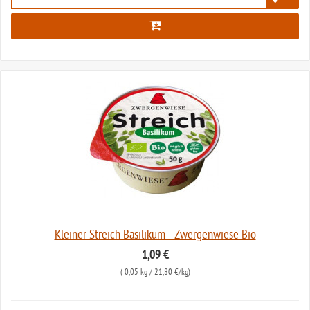
2073
Kleiner Streich Basilikum - Zwergenwiese Bio
1,09 €
(
0,05 kg
/ 21,80 €/kg)