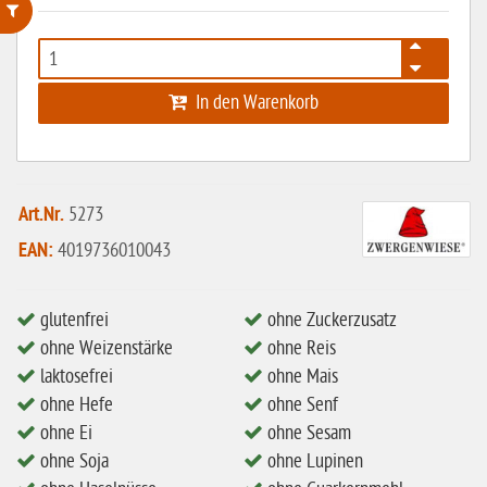
ohne Weizenstärke
laktosefrei
In den Warenkorb
ohne Hefe
ohne Ei
Art.Nr.
5273
ohne Soja
EAN:
4019736010043
ohne Haselnüsse
Bio
glutenfrei
ohne Zuckerzusatz
vegan
ohne Weizenstärke
ohne Reis
ohne Erdnüsse
laktosefrei
ohne Mais
ohne Hefe
ohne Senf
eiweißarm / PKU
ohne Ei
ohne Sesam
ohne Mandeln
ohne Soja
ohne Lupinen