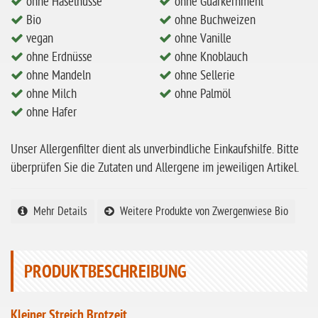
ohne Milch
ohne Haselnüsse
ohne Guarkernmehl
Bio
ohne Buchweizen
ohne Hafer
vegan
ohne Vanille
ohne Zuckerzusatz
ohne Erdnüsse
ohne Knoblauch
ohne Mandeln
ohne Sellerie
ohne Reis
ohne Milch
ohne Palmöl
ohne Mais
ohne Hafer
ohne Senf
Unser Allergenfilter dient als unverbindliche Einkaufshilfe. Bitte
ohne Sesam
überprüfen Sie die Zutaten und Allergene im jeweiligen Artikel.
ohne Lupinen
ohne Guarkernmehl
Mehr Details
Weitere Produkte von Zwergenwiese Bio
ohne Buchweizen
ohne Vanille
PRODUKTBESCHREIBUNG
ohne Knoblauch
ohne Sellerie
Kleiner Streich Brotzeit