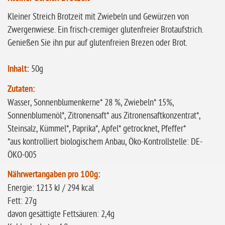
glutenfrei
Kleiner Streich Brotzeit mit Zwiebeln und Gewürzen von
ohne
Zwergenwiese. Ein frisch-cremiger glutenfreier Brotaufstrich.
Sonnenblumen
Genießen Sie ihn pur auf glutenfreien Brezen oder Brot.
ohne Palmöl
Inhalt:
50g
Zutaten:
Wasser, Sonnenblumenkerne* 28 %, Zwiebeln* 15%,
Sonnenblumenöl*, Zitronensaft* aus Zitronensaftkonzentrat*,
Steinsalz, Kümmel*, Paprika*, Apfel* getrocknet, Pfeffer*
*aus kontrolliert biologischem Anbau, Öko-Kontrollstelle: DE-
ÖKO-005
Nährwertangaben pro 100g:
Energie: 1213 kJ / 294 kcal
Fett: 27g
davon gesättigte Fettsäuren: 2,4g