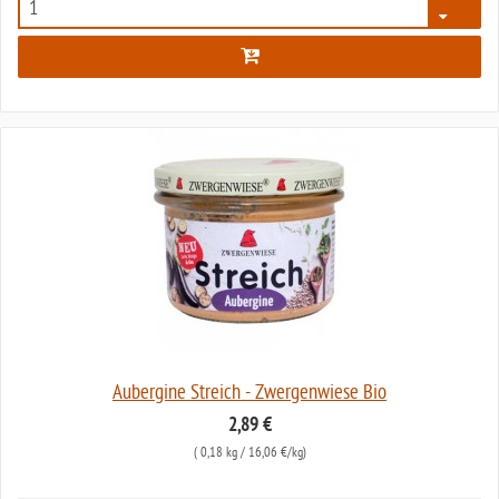
4329
Aubergine Streich - Zwergenwiese Bio
2,89 €
(
0,18 kg
/ 16,06 €/kg)