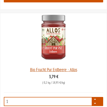
Bio Frucht Pur Erdbeere - Allos
3,79 €
(
0,2 kg
/ 18,95 €/kg)
3085