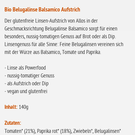
ohne Knoblauch
Bio Belugalinse Balsamico Aufstrich
ohne Sellerie
Der glutenfreie Linsen-Aufstrich von Allos in der
glutenfrei
Geschmacksrichtung Belugalinse Balsamico sorgt für einen
ohne
besonders, nussig-tomatigen Genuss auf Brot oder als Dip.
Sonnenblumen
Linsengenuss für alle Sinne: Feine Belugalinsen vereinen sich
mit der Würze aus Balsamico, Tomate und Paprika.
ohne Palmöl
- Linse als Powerfood
- nussig-tomatiger Genuss
- als Aufstrich oder Dip
- vegan und glutenfrei
Inhalt:
140g
Zutaten:
Tomaten* (21%), Paprika rot* (18%), Zwiebeln*, Belugalinsen*