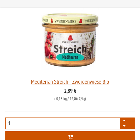
Mediterran Streich - Zwergenwiese Bio
2,89 €
(
0,18 kg
/ 16,06 €/kg)
1719