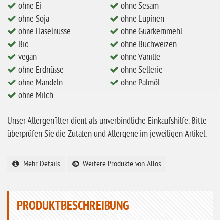
ohne Ei
ohne Sesam
ohne Mandeln
ohne Soja
ohne Lupinen
ohne Milch
ohne Haselnüsse
ohne Guarkernmehl
Bio
ohne Buchweizen
ohne Hafer
vegan
ohne Vanille
ohne Zuckerzusatz
ohne Erdnüsse
ohne Sellerie
ohne Mandeln
ohne Palmöl
ohne Reis
ohne Milch
ohne Mais
ohne Senf
Unser Allergenfilter dient als unverbindliche Einkaufshilfe. Bitte
überprüfen Sie die Zutaten und Allergene im jeweiligen Artikel.
ohne Sesam
ohne Lupinen
Mehr Details
Weitere Produkte von Allos
ohne Guarkernmehl
ohne Buchweizen
PRODUKTBESCHREIBUNG
ohne Vanille