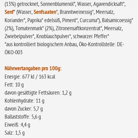
(13%) getrocknet, Sonnenblumenöl*, Wasser, Agavendicksaft*,
Senf
* (Wasser,
Senfsaaten
*, Branntweinessig*, Meersalz,
Koriander*, Paprika* edelsüß, Piment*, Curcuma*), Balsamicoessig*
(2%), Tomatenmark* (2%), Zitronensaftkonzentrat*, Meersalz,
Zwiebelpulver*, Knoblauchpulver*, schwarzer Pfeffer*
*aus kontrolliert biologischem Anbau, Öko-Kontrollstelle: DE-
ÖKO-003
Nährwertangaben pro 100g:
Energie: 677 kJ / 163 kcal
Fett: 10 g
davon gesättigte Fettsäuren: 1,2 g
Kohlenhydrate: 11 g
davon Zucker: 5,7 g
Ballaststoffe: 5,6 g
Eiweiß: 4,4 g
Salz: 1,5 g