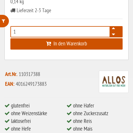
0,14 kg
Lieferzeit 2-3 Tage
ohne Weizenstärke
In den Warenkorb
laktosefrei
ohne Hefe
ohne Ei
Art.Nr.
110317388
ohne Soja
EAN:
4016249173883
ohne Haselnüsse
Bio
glutenfrei
ohne Hafer
vegan
ohne Weizenstärke
ohne Zuckerzusatz
ohne Erdnüsse
laktosefrei
ohne Reis
ohne Hefe
ohne Mais
eiweißarm / PKU