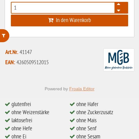
In den Warenkorb
ohne Weizenstärke
Art.Nr.
41147
laktosefrei
EAN:
4260509512015
ohne Hefe
ohne Ei
Powered by
Froala Editor
ohne Soja
glutenfrei
ohne Hafer
ohne Haselnüsse
ohne Weizenstärke
ohne Zuckerzusatz
Bio
laktosefrei
ohne Mais
vegan
ohne Hefe
ohne Senf
ohne Ei
ohne Sesam
ohne Erdnüsse