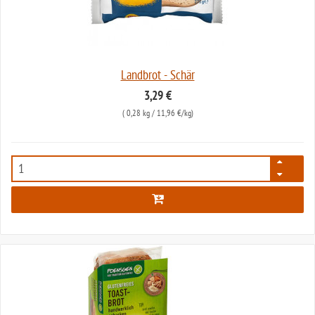
Landbrot - Schär
3,29 €
(
0,28 kg
/ 11,96 €/kg)
33