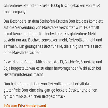
ohne Vanille
Glutenfreies Steinofen-Kruste 1000g frisch gebacken von MGB
food company.
ohne Knoblauch
Das Besondere an dem Steinofen-Krusten Brot ist, dass komplett
ohne Sellerie
auf die Verwendung von Maisstärke verzichtet wird. Es enthält
glutenfrei
damit keine unnötigen Kohlenhydrate. Das glutenfreie Mehl
ohne
besteht nur aus Buchweizenvollkornmehl, Reisvollkornmehl und
Sonnenblumen
Teffmehl. Ein gelungenes Brot für alle, die ein glutenfreies Brot
ohne Maisstärke suchen.
ohne Palmöl
Es wird ohne Gluten, Milchprodukte, Ei, Backhefe, Sauerteig und
Soja hergestellt, was es zu einer hervorragenden Wahl auch bei
Histaminintoleranz macht.
Durch die Fermentation von Reisvollkornmehl erhält das
glutenfreie Brot eine einzigartige lockere Struktur und einen
typisch mild-säuerlichen Brotgeschmack
Info zum Frischbrotversand: