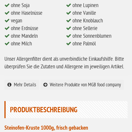
ohne Soja
ohne Lupinen
eiweißarm / PKU
ohne Haselnüsse
ohne Vanille
ohne Mandeln
vegan
ohne Knoblauch
ohne Erdnüsse
ohne Sellerie
ohne Milch
ohne Mandeln
ohne Sonnenblumen
ohne Hafer
ohne Milch
ohne Palmöl
ohne Zuckerzusatz
Unser Allergenfilter dient als unverbindliche Einkaufshilfe. Bitte
ohne Reis
überprüfen Sie die Zutaten und Allergene im jeweiligen Artikel.
ohne Mais
ohne Senf
Mehr Details
Weitere Produkte von MGB food company
ohne Sesam
ohne Lupinen
PRODUKTBESCHREIBUNG
ohne Guarkernmehl
ohne Buchweizen
Steinofen-Kruste 1000g, frisch gebacken