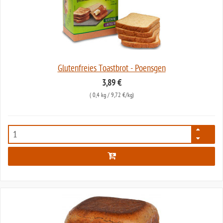
Glutenfreies Toastbrot - Poensgen
3,89 €
(
0,4 kg
/ 9,72 €/kg)
642