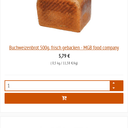
Buchweizenbrot 500g, frisch gebacken - MGB food company
5,79 €
(
0,5 kg
/ 11,58 €/kg)
2180