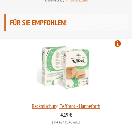
Powered by
Froala Editor
FÜR SIE EMPFOHLEN!
Backmischung Teffbrot - Hanneforth
4,19 €
(
0,4 kg
/ 10,48 €/kg)