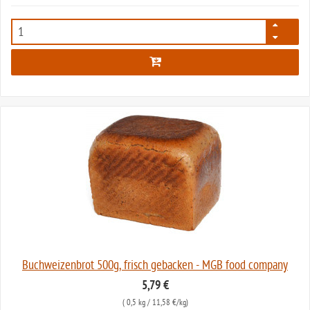
487
Buchweizenbrot 500g, frisch gebacken - MGB food company
5,79 €
(
0,5 kg
/ 11,58 €/kg)