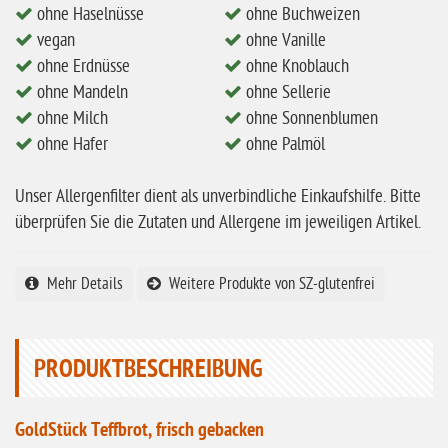
eiweißarm / PKU
ohne Haselnüsse
ohne Buchweizen
ohne Mandeln
vegan
ohne Vanille
ohne Erdnüsse
ohne Knoblauch
ohne Milch
ohne Mandeln
ohne Sellerie
ohne Hafer
ohne Milch
ohne Sonnenblumen
ohne Hafer
ohne Palmöl
ohne Zuckerzusatz
ohne Reis
Unser Allergenfilter dient als unverbindliche Einkaufshilfe. Bitte
ohne Mais
überprüfen Sie die Zutaten und Allergene im jeweiligen Artikel.
ohne Senf
Mehr Details
Weitere Produkte von SZ-glutenfrei
ohne Sesam
ohne Lupinen
ohne Guarkernmehl
PRODUKTBESCHREIBUNG
ohne Buchweizen
GoldStück Teffbrot, frisch gebacken
ohne Vanille