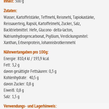
Inhalt:
500 g
Zutaten:
Wasser, Kartoffelstärke, Teffmehl, Reismehl, Tapiokastärke,
Reissauerteig, Rapsöl, Kartoffelmehl, Zucker, Salz,
Backtriebmittel: Hefe, Glucono- delta-lacton,
Natriumhydrogencarbonat, Psyllium, Verdickungsmitel:
Xanthan, Erbsenprotein, Johannisbrotkernmehl
Nährwertangaben pro 100g:
Energie: 810,4 kJ / 193,9 kcal
Fett: 3,2 g
davon gesättigte Fettsäuren: 0,3 g
Kohlenhydrate: 40,5 g
davon Zucker: 0,8 g
Eiweiß: 0,8 g
Salz: 1,5 g
Verwendungs- und Lagerhinweis: