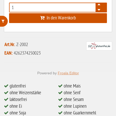
In den Warenkorb
ohne Weizenstärke
laktosefrei
Art.Nr.
Z-2002
ohne Hefe
EAN:
4262374250023
ohne Ei
ohne Soja
Powered by
Froala Editor
ohne Haselnüsse
glutenfrei
ohne Mais
Bio
ohne Weizenstärke
ohne Senf
vegan
laktosefrei
ohne Sesam
ohne Ei
ohne Lupinen
ohne Erdnüsse
ohne Soja
ohne Guarkernmehl