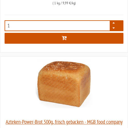
(
1 kg
/ 9,99 €/kg)
2181
Azteken-Power-Brot 500g, frisch gebacken - MGB food company