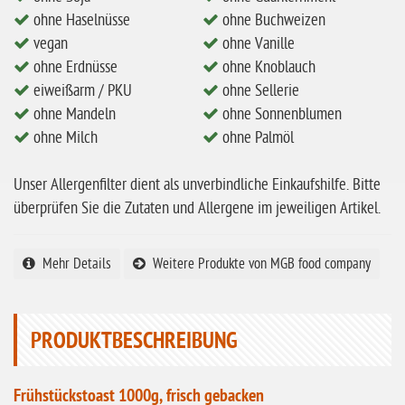
eiweißarm / PKU
ohne Haselnüsse
ohne Buchweizen
ohne Mandeln
vegan
ohne Vanille
ohne Milch
ohne Erdnüsse
ohne Knoblauch
eiweißarm / PKU
ohne Sellerie
ohne Hafer
ohne Mandeln
ohne Sonnenblumen
ohne Zuckerzusatz
ohne Milch
ohne Palmöl
ohne Reis
Unser Allergenfilter dient als unverbindliche Einkaufshilfe. Bitte
ohne Mais
überprüfen Sie die Zutaten und Allergene im jeweiligen Artikel.
ohne Senf
ohne Sesam
Mehr Details
Weitere Produkte von MGB food company
ohne Lupinen
ohne Guarkernmehl
PRODUKTBESCHREIBUNG
ohne Buchweizen
ohne Vanille
Frühstückstoast 1000g, frisch gebacken