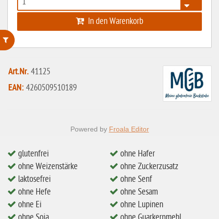
In den Warenkorb
ohne Weizenstärke
Art.Nr.
41125
laktosefrei
EAN:
4260509510189
ohne Hefe
ohne Ei
Powered by
Froala Editor
ohne Soja
ohne Haselnüsse
glutenfrei
ohne Hafer
ohne Weizenstärke
ohne Zuckerzusatz
Bio
laktosefrei
ohne Senf
vegan
ohne Hefe
ohne Sesam
ohne Erdnüsse
ohne Ei
ohne Lupinen
ohne Soja
ohne Guarkernmehl