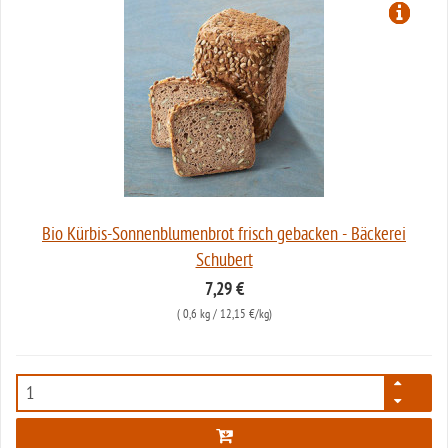
Bio Kürbis-Sonnenblumenbrot frisch gebacken - Bäckerei
Schubert
7,29 €
(
0,6 kg
/ 12,15 €/kg)
950