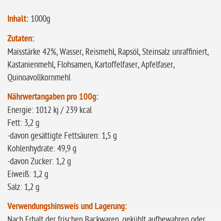
Inhalt:
1000g
Zutaten:
Maisstärke 42%, Wasser, Reismehl, Rapsöl, Steinsalz unraffiniert,
Kastanienmehl, Flohsamen, Kartoffelfaser, Apfelfaser,
Quinoavollkornmehl
Nährwertangaben pro 100g:
Energie: 1012 kj / 239 kcal
Fett: 3,2 g
-davon gesättigte Fettsäuren: 1,5 g
Kohlenhydrate: 49,9 g
-davon Zucker: 1,2 g
Eiweiß: 1,2 g
Salz: 1,2 g
Verwendungshinsweis und Lagerung:
Nach Erhalt der frischen Backwaren, gekühlt aufbewahren oder