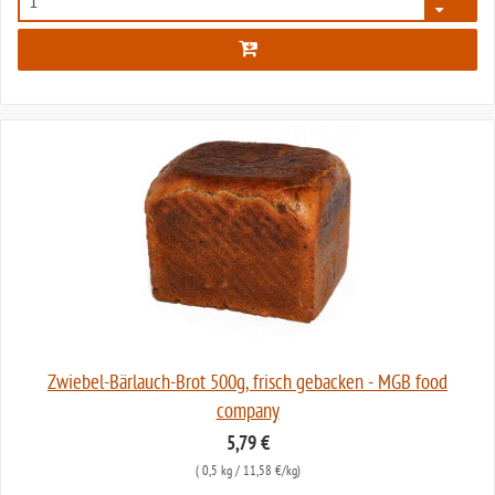
2181
Zwiebel-Bärlauch-Brot 500g, frisch gebacken - MGB food
company
5,79 €
(
0,5 kg
/ 11,58 €/kg)