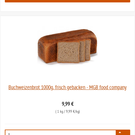
Buchweizenbrot 1000g, frisch gebacken - MGB food company
9,99 €
(
1 kg
/ 9,99 €/kg)