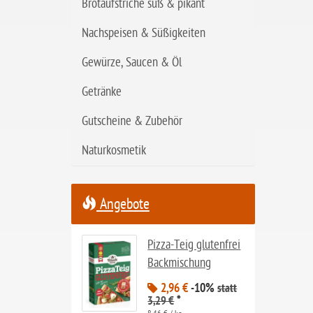
eiweißarm / PKU
Brotaufstriche süß & pikant
ohne Mandeln
Nachspeisen & Süßigkeiten
ohne Milch
Gewürze, Saucen & Öl
ohne Hafer
Getränke
ohne Zuckerzusatz
Gutscheine & Zubehör
ohne Reis
Naturkosmetik
ohne Mais
ohne Senf
ohne Sesam
Angebote
ohne Lupinen
Pizza-Teig glutenfrei
ohne Guarkernmehl
Backmischung
ohne Buchweizen
2,96 €
-10%
statt
*
3,29 €
ohne Vanille