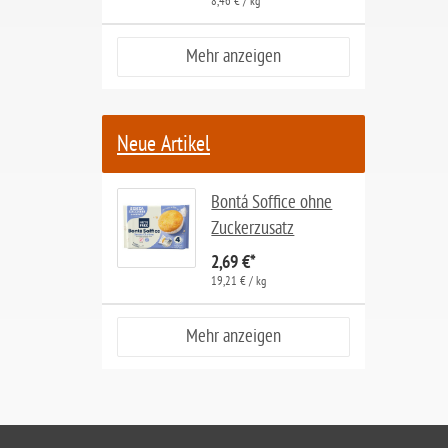
8,46 € / kg
ohne Knoblauch
Mehr anzeigen
ohne Sellerie
glutenfrei
ohne
Neue Artikel
Sonnenblumen
ohne Palmöl
Bontá Soffice ohne
Zuckerzusatz
2,69 €
*
19,21 € / kg
Mehr anzeigen