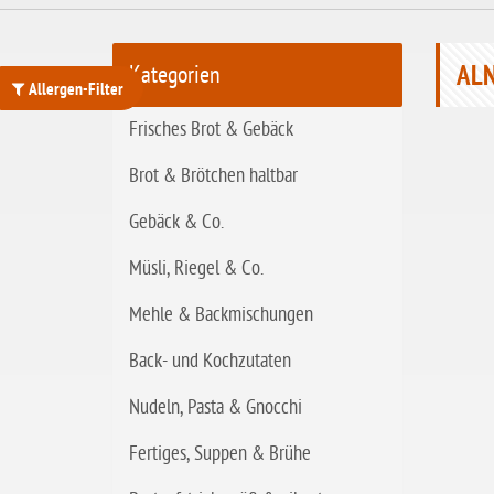
t
a
r
ALN
Kategorien
t
Allergen-Filter
s
Frisches Brot & Gebäck
ohne Weizenstärke
e
i
Brot & Brötchen haltbar
laktosefrei
t
ohne Hefe
Gebäck & Co.
e
ohne Ei
Müsli, Riegel & Co.
ohne Soja
Mehle & Backmischungen
ohne Haselnüsse
Back- und Kochzutaten
Bio
Nudeln, Pasta & Gnocchi
vegan
Fertiges, Suppen & Brühe
ohne Erdnüsse