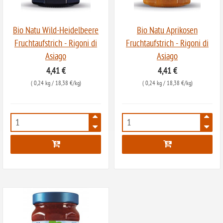
ohne
Sonnenblumen
Bio Natu Wild-Heidelbeere
Bio Natu Aprikosen
Fruchtaufstrich - Rigoni di
Fruchtaufstrich - Rigoni di
ohne Palmöl
Asiago
Asiago
4,41 €
4,41 €
(
0,24 kg
/ 18,38 €/kg)
(
0,24 kg
/ 18,38 €/kg)
6867
6868