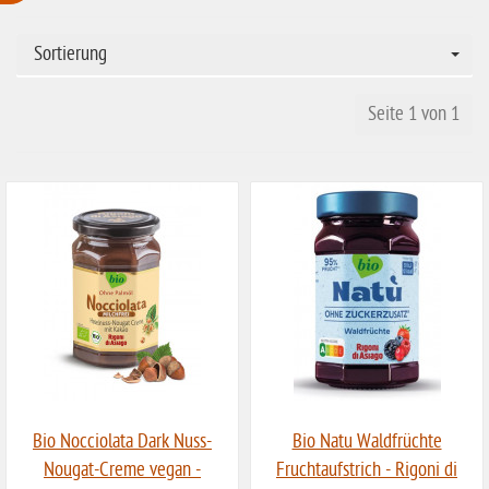
ohne Weizenstärke
Sortierung
laktosefrei
ohne Hefe
Seite 1 von 1
ohne Ei
ohne Soja
ohne Haselnüsse
Bio
vegan
ohne Erdnüsse
eiweißarm / PKU
ohne Mandeln
Bio Nocciolata Dark Nuss-
Bio Natu Waldfrüchte
ohne Milch
Nougat-Creme vegan -
Fruchtaufstrich - Rigoni di