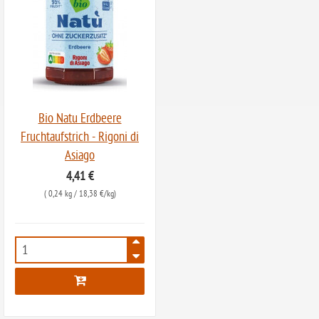
Bio Natu Erdbeere
Fruchtaufstrich - Rigoni di
Asiago
4,41 €
(
0,24 kg
/ 18,38 €/kg)
6869