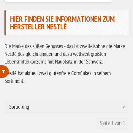
HIER FINDEN SIE INFORMATIONEN ZUM
HERSTELLER NESTLÈ
Die Marke des süßen Genusses - das ist zweifelsohne die Marke
Nestlé des gleichnamigen und dazu weltweit größten
Lebensmittelkonzerns mit Hauptsitz in der Schweiz.
Nestlé hat aktuell zwei glutenfreie Cornflakes in seinem
Sortiment.
ohne Weizenstärke
laktosefrei
ohne Hefe
Sortierung
ohne Ei
Seite 1 von 1
ohne Soja