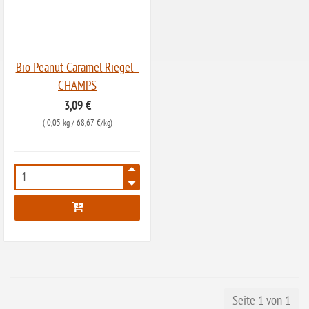
ohne Senf
ohne Sesam
ohne Lupinen
Bio Peanut Caramel Riegel -
ohne Guarkernmehl
CHAMPS
ohne Buchweizen
3,09 €
(
0,05 kg
/ 68,67 €/kg)
ohne Vanille
ohne Knoblauch
ohne Sellerie
7976
glutenfrei
ohne
Sonnenblumen
ohne Palmöl
Seite 1 von 1