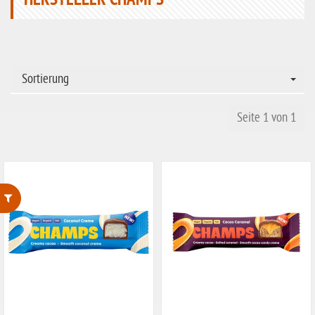
HERSTELLER CHAMPS
Sortierung
Seite 1 von 1
ohne Weizenstärke
laktosefrei
ohne Hefe
ohne Ei