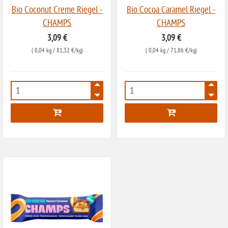
Bio Coconut Creme Riegel -
Bio Cocoa Caramel Riegel -
ohne Soja
CHAMPS
CHAMPS
ohne Haselnüsse
3,09 €
3,09 €
Bio
(
0,04 kg
/ 81,32 €/kg)
(
0,04 kg
/ 71,86 €/kg)
vegan
ohne Erdnüsse
7974
7975
eiweißarm / PKU
ohne Mandeln
ohne Milch
ohne Hafer
ohne Zuckerzusatz
ohne Reis
ohne Mais